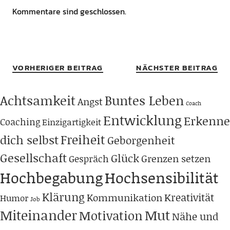
Kommentare sind geschlossen.
VORHERIGER BEITRAG
NÄCHSTER BEITRAG
Achtsamkeit
Buntes Leben
Angst
Coach
Entwicklung
Erkenne
Coaching
Einzigartigkeit
Freiheit
dich selbst
Geborgenheit
Gesellschaft
Glück
Grenzen setzen
Gespräch
Hochbegabung
Hochsensibilität
Klärung
Kreativität
Kommunikation
Humor
Job
Miteinander
Mut
Motivation
Nähe und