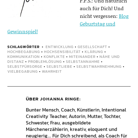
P.P.S.: Und natürlich
auch für Dich! Und
nicht vergessen:
Blog
Geburtstag und
Gewinnspiel!
SCHLAGWÖRTER
ENTWICKLUNG
•
GESELLSCHAFT
•
HOCHBEGABUNG
•
HOCHSENSIBILITÄT
•
KLÄRUNG
•
KOMMUNIKATION
•
KONFLIKTE
•
MITEINANDER
•
NÄHE UND
DISTANZ
•
PROBLEMLÖSUNG
•
SELBSTANNAHME
•
SELBSTFÜRSORGE
•
SELBSTLIEBE
•
SELBSTWAHRNEHMUNG
•
VIELBEGABUNG
•
WAHRHEIT
ÜBER
JOHANNA RINGE
Bunter Mensch, Coach, Künstlerin, Intentional
Creativity Teacher, Autorin, Mutter, Tochter,
Schwester, Frau, ausgebildete
Märchenerzählerin, kreativ, eloquent und
neugierig.... Für Dich schreibend, als Coach für