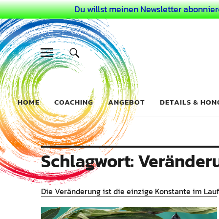
Du willst meinen Newsletter abonnier
Dein Buntes
COACHING FÜR DEIN BUNTES LEBEN ALS AUSSERGEWÖHN
HOME
COACHING
ANGEBOT
DETAILS & HO
Schlagwort:
Veränder
Die Veränderung ist die einzige Konstante im Lauf