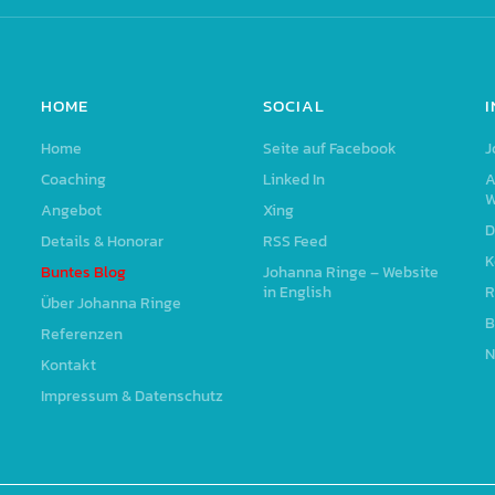
HOME
SOCIAL
Home
Seite auf Facebook
J
Coaching
Linked In
A
W
Angebot
Xing
D
Details & Honorar
RSS Feed
K
Buntes Blog
Johanna Ringe – Website
in English
R
Über Johanna Ringe
B
Referenzen
N
Kontakt
Impressum & Datenschutz