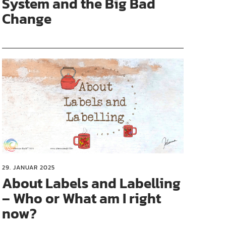
System and the Big Bad
Change
29. JANUAR 2025
About Labels and Labelling
– Who or What am I right
now?