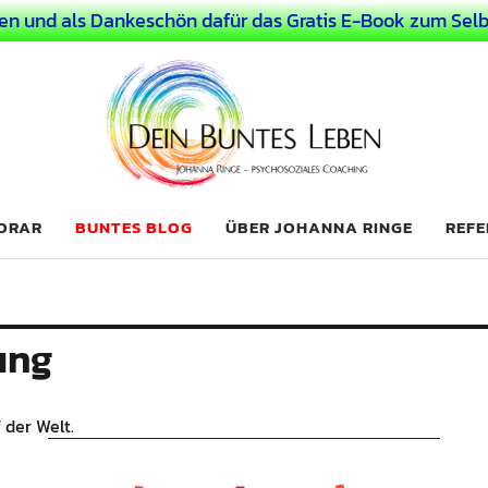
en und als Dankeschön dafür das Gratis E-Book zum Selb
 Leben
LICHER MENSCH
NORAR
BUNTES BLOG
ÜBER JOHANNA RINGE
REFE
ung
 der Welt.