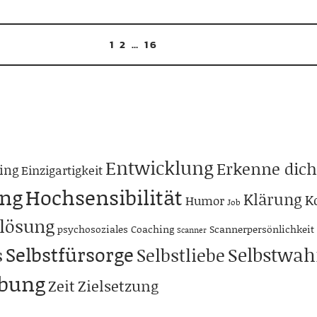
1
2
…
16
Entwicklung
Erkenne dich
ing
Einzigartigkeit
ng
Hochsensibilität
Klärung
K
Humor
Job
lösung
psychosoziales Coaching
Scannerpersönlichkeit
Scanner
Selbstfürsorge
Selbstwa
s
Selbstliebe
abung
Zeit
Zielsetzung