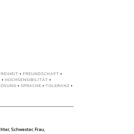
FREIHEIT
•
FREUNDSCHAFT
•
G
•
HOCHSENSIBILITÄT
•
LÖSUNG
•
SPRACHE
•
TOLERANZ
•
hter, Schwester, Frau,