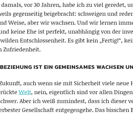
mals, vor 30 Jahren, habe ich zu viel geredet, u
eils gegenseitig beigebracht: schweigen und reden
und Weise, aber wir wachsen. Und wir lernen imme
und keine Ehe ist perfekt, unabhängig von der inves
ilden Entschlossenheit. Es gibt kein „Fertig!“, kei
Zufriedenheit.
 BEZIEHUNG IST EIN GEMEINSAMES WACHSEN U
 Zukunft, auch wenn sie mit Sicherheit viele neue
errückte
Welt
, nein, eigentlich sind vor allen Ding
hwer. Aber ich weiß zumindest, dass ich dieser v
erbester Gesellschaft entgegengehe. Das bisschen 