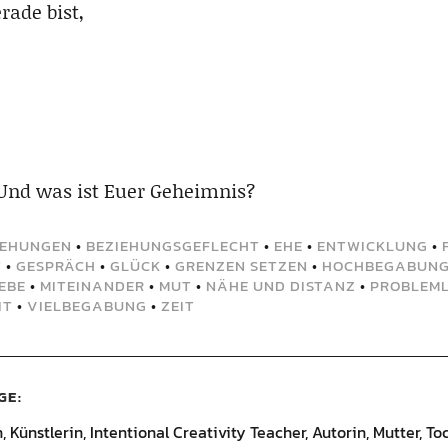
rade bist,
 Und was ist Euer Geheimnis?
IEHUNGEN
•
BEZIEHUNGSGEFLECHT
•
EHE
•
ENTWICKLUNG
•
T
•
GESPRÄCH
•
GLÜCK
•
GRENZEN SETZEN
•
HOCHBEGABUN
IEBE
•
MITEINANDER
•
MUT
•
NÄHE UND DISTANZ
•
PROBLEM
IT
•
VIELBEGABUNG
•
ZEIT
GE
Künstlerin, Intentional Creativity Teacher, Autorin, Mutter, Toc