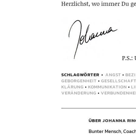
Herzlichst, wo immer Du ge
P.S.:
SCHLAGWÖRTER
ANGST
•
BEZ
GEBORGENHEIT
•
GESELLSCHAF
KLÄRUNG
•
KOMMUNIKATION
•
L
VERÄNDERUNG
•
VERBUNDENHE
ÜBER
JOHANNA RIN
Bunter Mensch, Coach, 