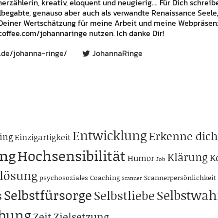
rzählerin, kreativ, eloquent und neugierig.... Für Dich schrei
lbegabte, genauso aber auch als verwandte Renaissance Seele,
Deiner Wertschätzung für meine Arbeit und meine Webpräsenz
offee.com/johannaringe nutzen. Ich danke Dir!
.de/johanna-ringe/
JohannaRinge
Entwicklung
Erkenne dich
ing
Einzigartigkeit
ng
Hochsensibilität
Klärung
K
Humor
Job
lösung
psychosoziales Coaching
Scannerpersönlichkeit
Scanner
Selbstfürsorge
Selbstwa
s
Selbstliebe
abung
Zeit
Zielsetzung