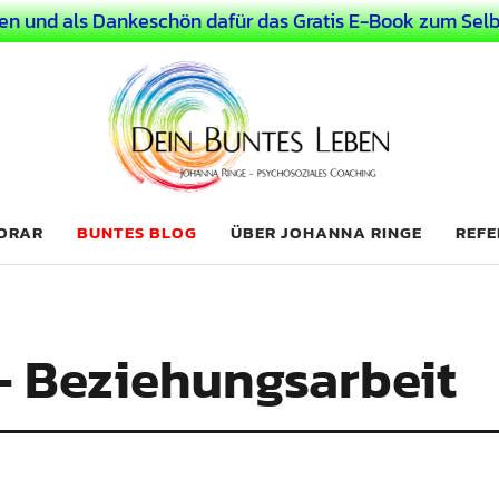
en und als Dankeschön dafür das Gratis E-Book zum Selb
 Leben
LICHER MENSCH
NORAR
BUNTES BLOG
ÜBER JOHANNA RINGE
REFE
 – Beziehungsarbeit