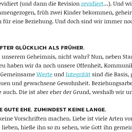
idiert (und dann die Revision
revidiert
…). Und wi
mmengezogen, früh zwei Kinder bekommen, geheirat
n für eine Beziehung. Und doch sind wir immer n
FTER GLÜCKLICH ALS FRÜHER.
 unserem Geheimnis, nicht wahr? Nun, neben Star
eu haben wir da noch unsere Offenheit, Kommunik
it. Gemeinsame
Werte
und
Integrität
sind die Basis, 
auen und gewachsene Gewohnheit. Beziehungsarbei
e auch. Die ist aber eher der Grund, weshalb wir
E GUTE EHE. ZUMINDEST KEINE LANGE.
e keine Vorschriften machen. Liebe ist viele Arten 
lieben, hieße ihn so zu sehen, wie Gott ihn geme