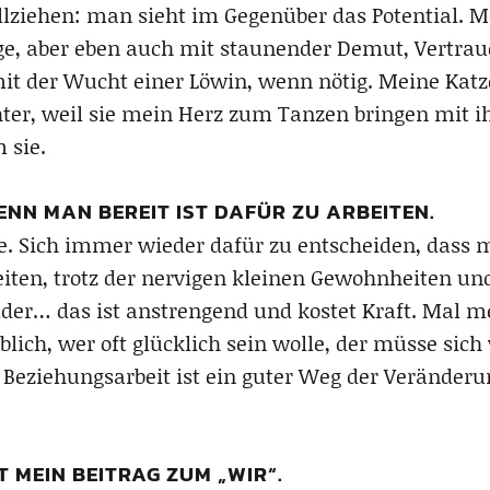
lziehen: man sieht im Gegenüber das Potential. Me
ge, aber eben auch mit staunender Demut, Vertrau
t der Wucht einer Löwin, wenn nötig. Meine Katze
er, weil sie mein Herz zum Tanzen bringen mit ih
 sie.
WENN MAN BEREIT IST DAFÜR ZU ARBEITEN.
Linie. Sich immer wieder dafür zu entscheiden, da
eiten, trotz der nervigen kleinen Gewohnheiten und
er… das ist anstrengend und kostet Kraft. Mal m
lich, wer oft glücklich sein wolle, der müsse sich
 Beziehungsarbeit ist ein guter Weg der Veränderu
T MEIN BEITRAG ZUM „WIR“.