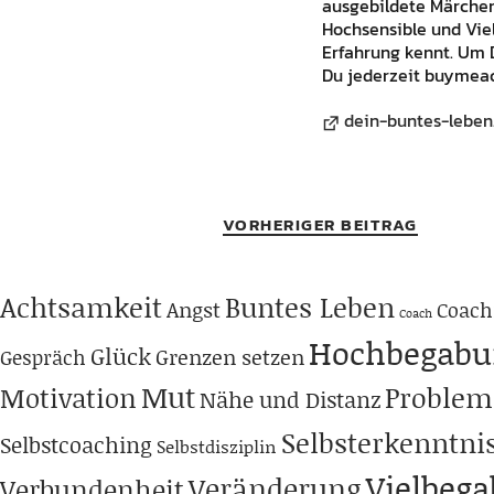
ausgebildete Märchene
Hochsensible und Vie
Erfahrung kennt. Um 
Du jederzeit buymeac
dein-buntes-leben
VORHERIGER BEITRAG
Achtsamkeit
Buntes Leben
Angst
Coach
Coach
Hochbegabu
Glück
Grenzen setzen
Gespräch
Mut
Problem
Motivation
Nähe und Distanz
Selbsterkenntni
Selbstcoaching
Selbstdisziplin
Vielbeg
Veränderung
Verbundenheit