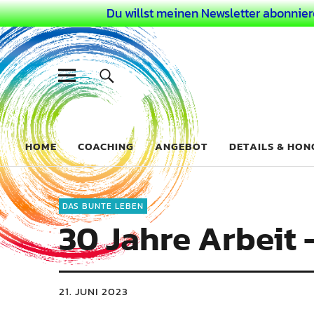
Du willst meinen Newsletter abonnier
Dein Buntes
COACHING FÜR DEIN BUNTES LEBEN ALS AUSSERGEWÖHN
HOME
COACHING
ANGEBOT
DETAILS & HO
DAS BUNTE LEBEN
30 Jahre Arbeit
21. JUNI 2023