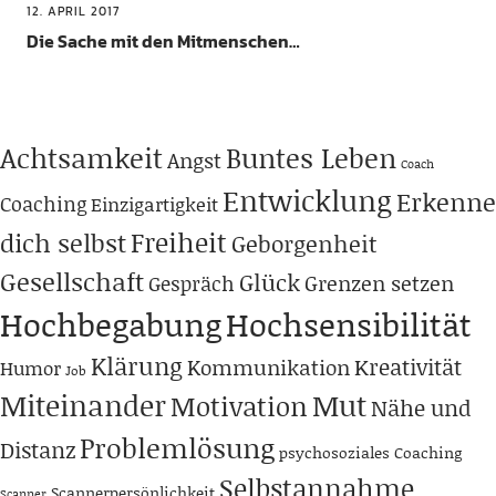
12. APRIL 2017
Die Sache mit den Mitmenschen…
Achtsamkeit
Buntes Leben
Angst
Coach
Entwicklung
Erkenne
Coaching
Einzigartigkeit
Freiheit
dich selbst
Geborgenheit
Gesellschaft
Glück
Grenzen setzen
Gespräch
Hochbegabung
Hochsensibilität
Klärung
Kreativität
Kommunikation
Humor
Job
Miteinander
Mut
Motivation
Nähe und
Problemlösung
Distanz
psychosoziales Coaching
Selbstannahme
Scannerpersönlichkeit
Scanner