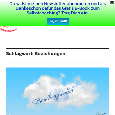
Du willst meinen Newsletter abonnieren und als
X
Dein Buntes Leben
Dankeschön dafür das Gratis E-Book zum
Selbstcoaching? Trag Dich ein:
Ja, ich will!
Schlagwort:
Beziehungen