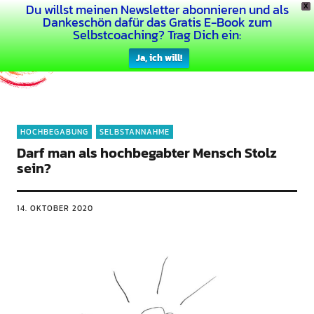
Du willst meinen Newsletter abonnieren und als
X
Dein Buntes Leben
Dankeschön dafür das Gratis E-Book zum
Selbstcoaching? Trag Dich ein:
Ja, ich will!
HOCHBEGABUNG
SELBSTANNAHME
Darf man als hochbegabter Mensch Stolz
sein?
14. OKTOBER 2020