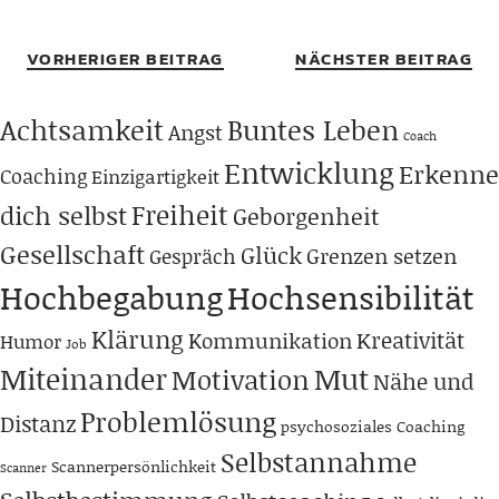
VORHERIGER BEITRAG
NÄCHSTER BEITRAG
Achtsamkeit
Buntes Leben
Angst
Coach
Entwicklung
Erkenne
Coaching
Einzigartigkeit
Freiheit
dich selbst
Geborgenheit
Gesellschaft
Glück
Grenzen setzen
Gespräch
Hochbegabung
Hochsensibilität
Klärung
Kreativität
Kommunikation
Humor
Job
Miteinander
Mut
Motivation
Nähe und
Problemlösung
Distanz
psychosoziales Coaching
Selbstannahme
Scannerpersönlichkeit
Scanner