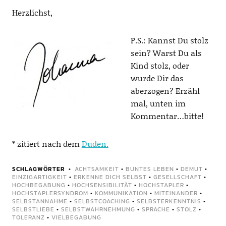
Herzlichst,
P.S.: Kannst Du stolz
sein? Warst Du als
Kind stolz, oder
wurde Dir das
aberzogen? Erzähl
mal, unten im
Kommentar…bitte!
* zitiert nach dem
Duden.
SCHLAGWÖRTER
ACHTSAMKEIT
•
BUNTES LEBEN
•
DEMUT
•
EINZIGARTIGKEIT
•
ERKENNE DICH SELBST
•
GESELLSCHAFT
•
HOCHBEGABUNG
•
HOCHSENSIBILITÄT
•
HOCHSTAPLER
•
HOCHSTAPLERSYNDROM
•
KOMMUNIKATION
•
MITEINANDER
•
SELBSTANNAHME
•
SELBSTCOACHING
•
SELBSTERKENNTNIS
•
SELBSTLIEBE
•
SELBSTWAHRNEHMUNG
•
SPRACHE
•
STOLZ
•
TOLERANZ
•
VIELBEGABUNG