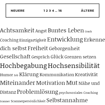
NEUERE
1
2
3
4
…
16
ÄLTERE
Achtsamkeit
Buntes Leben
Angst
Coach
Entwicklung
Erkenne
Coaching
Einzigartigkeit
Freiheit
dich selbst
Geborgenheit
Gesellschaft
Glück
Grenzen setzen
Gespräch
Hochbegabung
Hochsensibilität
Klärung
Kreativität
Kommunikation
Humor
Job
Miteinander
Mut
Motivation
Nähe und
Problemlösung
Distanz
psychosoziales Coaching
Selbstannahme
Scannerpersönlichkeit
Scanner