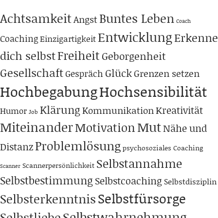
Achtsamkeit
Buntes Leben
Angst
Coach
Entwicklung
Erkenne
Coaching
Einzigartigkeit
Freiheit
dich selbst
Geborgenheit
Gesellschaft
Glück
Grenzen setzen
Gespräch
Hochbegabung
Hochsensibilität
Klärung
Kreativität
Kommunikation
Humor
Job
Miteinander
Mut
Motivation
Nähe und
Problemlösung
Distanz
psychosoziales Coaching
Selbstannahme
Scannerpersönlichkeit
Scanner
Selbstbestimmung
Selbstcoaching
Selbstdisziplin
Selbstfürsorge
Selbsterkenntnis
Selbstwahrnehmung
Selbstliebe