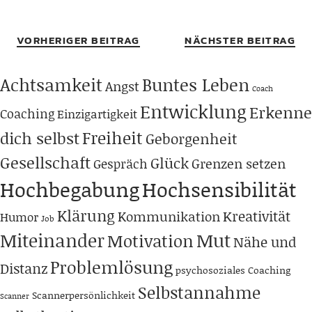
VORHERIGER BEITRAG
NÄCHSTER BEITRAG
Achtsamkeit
Buntes Leben
Angst
Coach
Entwicklung
Erkenne
Coaching
Einzigartigkeit
Freiheit
dich selbst
Geborgenheit
Gesellschaft
Glück
Grenzen setzen
Gespräch
Hochbegabung
Hochsensibilität
Klärung
Kreativität
Kommunikation
Humor
Job
Miteinander
Mut
Motivation
Nähe und
Problemlösung
Distanz
psychosoziales Coaching
Selbstannahme
Scannerpersönlichkeit
Scanner