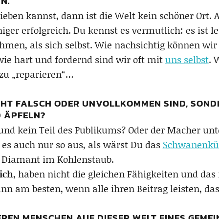
N.
ieben kannst, dann ist die Welt kein schöner Ort. 
er erfolgreich. Du kennst es vermutlich: es ist l
en, als sich selbst. Wie nachsichtig können wir
ie hart und fordernd sind wir oft mit
uns selbst
. 
zu „reparieren“…
CHT FALSCH ODER UNVOLLKOMMEN SIND, SONDE
D ÄPFELN?
 und kein Teil des Publikums? Oder der Macher unt
 es auch nur so aus, als wärst Du das
Schwanenkü
er Diamant im Kohlenstaub.
eich
, haben nicht die gleichen Fähigkeiten und das i
ann am besten, wenn alle ihren Beitrag leisten, das
REN MENSCHEN AUF DIESER WELT EINES GEMEI