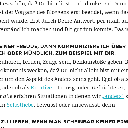
 es schön, daß Du hier liest – ich danke Dir! Den
ist der Vorgang des Bloggens erst beendet, wenn d
cht wurde. Erst durch Deine Antwort, per mail, au
verständlich machen und Dir gut tun konnte. Das is
EINER FREUDE, DANN KOMMUNIZIERE ICH ÜBER
H ODER MÜNDLICH, ZUM BEISPIEL MIT DIR.
Zuhören, Lernen, Zeuge sein, Denkanstöße geben, 
Erkenntnis wecken, daß Du nicht allein bist mit e
 um den Aspekt des Anders seins geht. Egal ob al
, oder ob als
Kreativer
, Transgender, Geflüchteter, 
ir
alle
erfahren Situationen in denen wir
„anders“
s
 um
Selbstliebe
, bewusst oder unbewusst, denn
ICH ZU LIEBEN, WENN MAN SCHEINBAR KEINER E