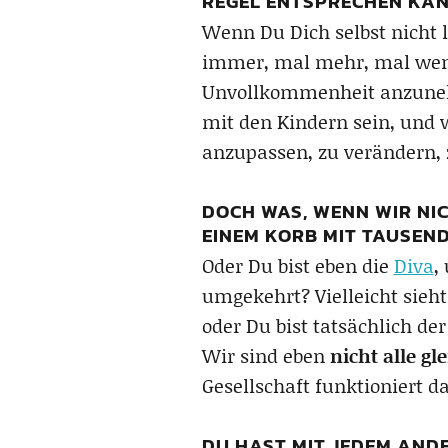
REGEL ENTSPRECHEN KAN
Wenn Du Dich selbst nicht l
immer, mal mehr, mal wenig
Unvollkommenheit anzunehm
mit den Kindern sein, und w
anzupassen, zu verändern, 
DOCH WAS, WENN WIR NI
EINEM KORB MIT TAUSEN
Oder Du bist eben die
Diva
,
umgekehrt? Vielleicht sieht
oder Du bist tatsächlich d
Wir sind eben
nicht alle gl
Gesellschaft funktioniert d
DU HAST MIT JEDEM ANDE