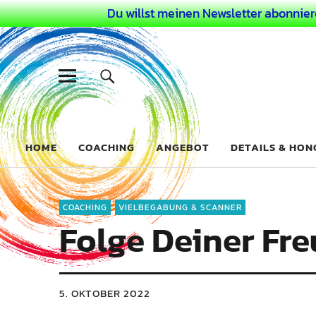
Du willst meinen Newsletter abonnier
Dein Buntes
COACHING FÜR DEIN BUNTES LEBEN ALS AUSSERGEWÖHN
HOME
COACHING
ANGEBOT
DETAILS & HO
COACHING
VIELBEGABUNG & SCANNER
Folge Deiner Fr
5. OKTOBER 2022