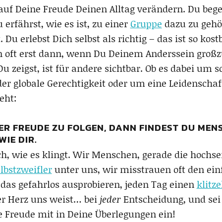
auf Deine Freude Deinen Alltag verändern. Du bege
erfährst, wie es ist, zu einer
Gruppe
dazu zu gehör
t. Du erlebst Dich selbst als richtig – das ist so k
en oft erst dann, wenn Du Deinem Anderssein gro
 zeigst, ist für andere sichtbar. Ob es dabei um 
der globale Gerechtigkeit oder um eine Leidenschaft
eht:
ER FREUDE ZU FOLGEN, DANN FINDEST DU MEN
WIE DIR.
ach, wie es klingt. Wir Menschen, gerade die hochs
lbstzweifler
unter uns, wir misstrauen oft den e
as gefahrlos ausprobieren, jeden Tag einen
klitz
er Herz uns weist… bei
jeder
Entscheidung, und sei 
e Freude mit in Deine Überlegungen ein!