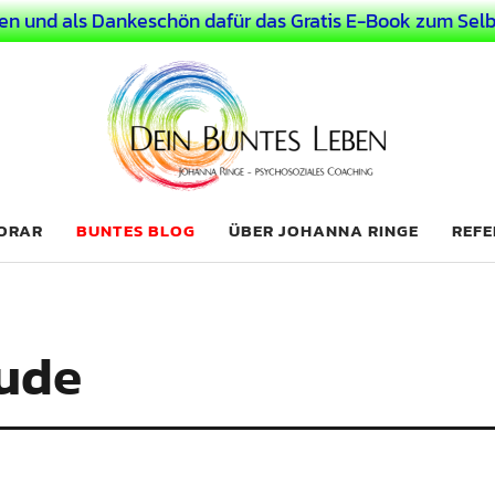
en und als Dankeschön dafür das Gratis E-Book zum Selb
 Leben
LICHER MENSCH
NORAR
BUNTES BLOG
ÜBER JOHANNA RINGE
REFE
eude