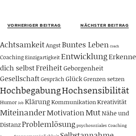
VORHERIGER BEITRAG
NÄCHSTER BEITRAG
Achtsamkeit
Buntes Leben
Angst
Coach
Entwicklung
Erkenne
Coaching
Einzigartigkeit
Freiheit
dich selbst
Geborgenheit
Gesellschaft
Glück
Grenzen setzen
Gespräch
Hochbegabung
Hochsensibilität
Klärung
Kreativität
Kommunikation
Humor
Job
Miteinander
Mut
Motivation
Nähe und
Problemlösung
Distanz
psychosoziales Coaching
Selbstannahme