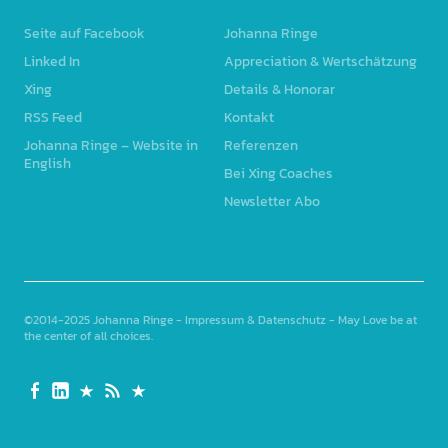
Seite auf Facebook
Johanna Ringe
Linked In
Appreciation & Wertschätzung
Xing
Details & Honorar
RSS Feed
Kontakt
Johanna Ringe – Website in
Referenzen
English
Bei Xing Coaches
Newsletter Abo
©2014-2025
Johanna Ringe
-
Impressum & Datenschutz
- May Love be at
the center of all choices
Seite
Linked
Xing
RSS
Johanna
auf
In
Feed
Ringe