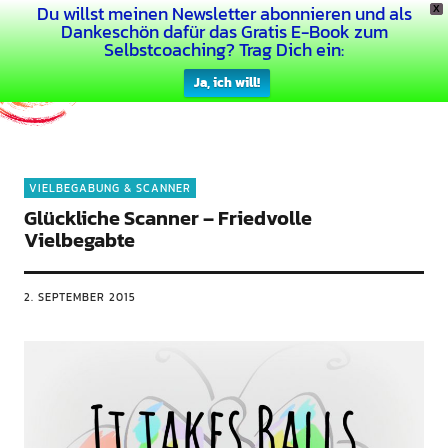
Du willst meinen Newsletter abonnieren und als
X
Dein Buntes Leben
Dankeschön dafür das Gratis E-Book zum
Selbstcoaching? Trag Dich ein:
Ja, ich will!
VIELBEGABUNG & SCANNER
Glückliche Scanner – Friedvolle
Vielbegabte
2. SEPTEMBER 2015