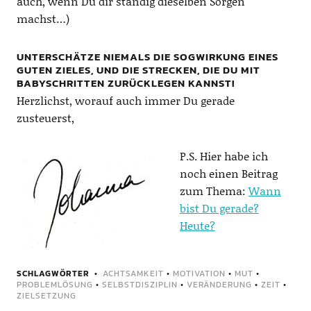
auch, wenn Du dir ständig dieselben Sorgen
machst…)
UNTERSCHÄTZE NIEMALS DIE SOGWIRKUNG EINES
GUTEN ZIELES, UND DIE STRECKEN, DIE DU MIT
BABYSCHRITTEN ZURÜCKLEGEN KANNST!
Herzlichst, worauf auch immer Du gerade
zusteuerst,
P.S. Hier habe ich
noch einen Beitrag
zum Thema:
Wann
bist Du gerade?
Heute?
SCHLAGWÖRTER
ACHTSAMKEIT
•
MOTIVATION
•
MUT
•
PROBLEMLÖSUNG
•
SELBSTDISZIPLIN
•
VERÄNDERUNG
•
ZEIT
•
ZIELSETZUNG