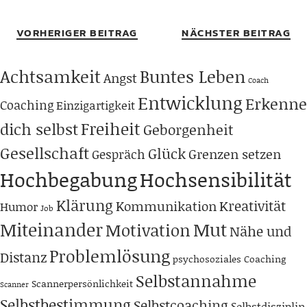
VORHERIGER BEITRAG
NÄCHSTER BEITRAG
Achtsamkeit
Buntes Leben
Angst
Coach
Entwicklung
Erkenne
Coaching
Einzigartigkeit
Freiheit
dich selbst
Geborgenheit
Gesellschaft
Glück
Grenzen setzen
Gespräch
Hochbegabung
Hochsensibilität
Klärung
Kreativität
Kommunikation
Humor
Job
Miteinander
Mut
Motivation
Nähe und
Problemlösung
Distanz
psychosoziales Coaching
Selbstannahme
Scannerpersönlichkeit
Scanner
Selbstbestimmung
Selbstcoaching
Selbstdisziplin