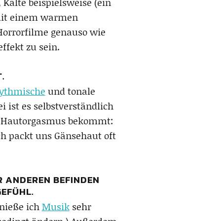
Kälte beispielsweise (ein
e mit einem warmen
 Horrorfilme genauso wie
ffekt zu sein.
.
ythmische
und tonale
 ist es selbstverständlich
en Hautorgasmus bekommt:
h packt uns Gänsehaut oft
R ANDEREN BEFINDEN
GEFÜHL.
enieße ich
Musik
sehr