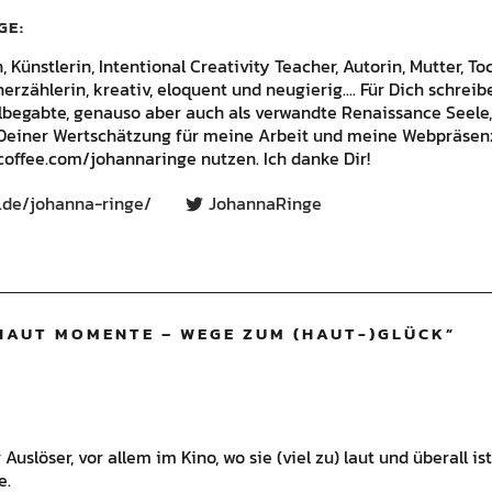
GE
Künstlerin, Intentional Creativity Teacher, Autorin, Mutter, Toc
rzählerin, kreativ, eloquent und neugierig.... Für Dich schrei
lbegabte, genauso aber auch als verwandte Renaissance Seele,
Deiner Wertschätzung für meine Arbeit und meine Webpräsenz
offee.com/johannaringe nutzen. Ich danke Dir!
.de/johanna-ringe/
JohannaRinge
HAUT MOMENTE – WEGE ZUM (HAUT-)GLÜCK
”
 Auslöser, vor allem im Kino, wo sie (viel zu) laut und überall 
e.