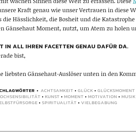
mit wachen Sinnen diese Welt zu erfassen. Diese
 unsere Kraft genau wie unser Vertrauen in diese We
 die Hässlichkeit, die Bosheit und die Katastroph
sen Gänsehaut Moment, nutzt, um Atem zu holen u
IT IN ALL IHREN FACETTEN GENAU DAFÜR DA.
rade bist,
eine liebsten Gänsehaut-Auslöser unten in den Kom
CHLAGWÖRTER
ACHTSAMKEIT
•
GLÜCK
•
GLÜCKSMOMENT
OCHSENSIBILITÄT
•
KUNST
•
MOMENT
•
MOTIVATION
•
MUSIK
ELBSTFÜRSORGE
•
SPIRITUALITÄT
•
VIELBEGABUNG