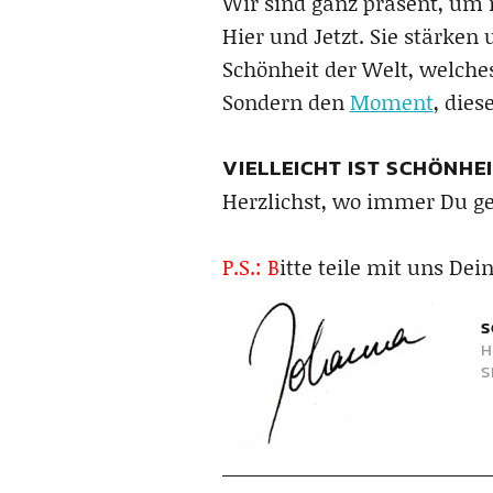
Wir sind ganz präsent, um 
Hier und Jetzt. Sie stärken
Schönheit der Welt, welches
Sondern den
Moment
, die
VIELLEICHT IST SCHÖNHE
Herzlichst, wo immer Du ge
P.S.: B
itte teile mit uns D
S
H
S