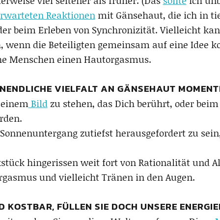
eise viel seltener als früher. (Das
sollte
ich un
rwarteten Reaktionen
mit Gänsehaut, die ich in ti
er beim Erleben von Synchronizität. Vielleicht ka
 wenn die Beteiligten gemeinsam auf eine Idee k
che Menschen einen Hautorgasmus.
 UNENDLICHE VIELFALT AN GÄNSEHAUT MOMENT
r einem
Bild
zu stehen, das Dich berührt, oder beim
rden.
onnenuntergang zutiefst herausgefordert zu sein, 
tück hingerissen weit fort von Rationalität und A
rgasmus und vielleicht Tränen in den Augen.
D KOSTBAR, FÜLLEN SIE DOCH UNSERE ENERGI