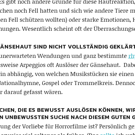
 gibt noch andere Gründe für diese Hautreaktion, 
nschen noch Fell hatten und sich wie andere Tier
ten Fell schützen wollten) oder starke Emotionen,
nungen. Wesentlich scheint oft der Überraschungse
GÄNSEHAUT SIND NICHT VOLLSTÄNDIG GEKLÄRT
ie unerwarteten Wendungen und ganz bestimmte
rh
weise Arpeggios oft Auslöser der Gänsehaut. Dabei
erin abhängig, von welchen Musikstücken sie ein
 Nationalhymne, Gospel oder Trommelkreis. Dennoc
r darauf gefasst wären.
CHEN, DIE ES BEWUSST AUSLÖSEN KÖNNEN, WI
EN UNBEWUSSTEN SUCHE NACH DIESEM GUTEN 
rung der Vorliebe für Horrorfilme ist? Persönlich g