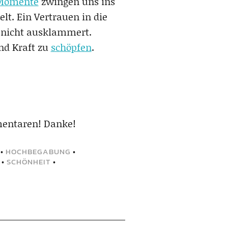
Momente
zwingen uns ins
lt. Ein Vertrauen in die
e nicht ausklammert.
nd Kraft zu
schöpfen
.
mentaren! Danke!
•
HOCHBEGABUNG
•
•
SCHÖNHEIT
•