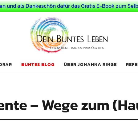
en und als Dankeschön dafür das Gratis E-Book zum Selb
 Leben
LICHER MENSCH
NORAR
BUNTES BLOG
ÜBER JOHANNA RINGE
REFE
nte – Wege zum (Ha