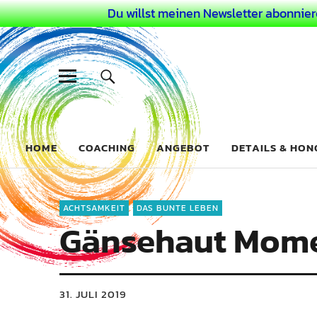
Du willst meinen Newsletter abonnier
Dein Buntes
COACHING FÜR DEIN BUNTES LEBEN ALS AUSSERGEWÖHN
HOME
COACHING
ANGEBOT
DETAILS & HO
ACHTSAMKEIT
DAS BUNTE LEBEN
Gänsehaut Mome
31. JULI 2019