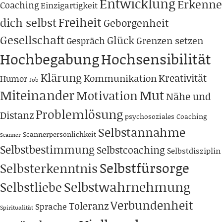
Entwicklung
Erkenne
Coaching
Einzigartigkeit
Freiheit
dich selbst
Geborgenheit
Gesellschaft
Glück
Grenzen setzen
Gespräch
Hochbegabung
Hochsensibilität
Klärung
Kreativität
Kommunikation
Humor
Job
Miteinander
Mut
Motivation
Nähe und
Problemlösung
Distanz
psychosoziales Coaching
Selbstannahme
Scannerpersönlichkeit
Scanner
Selbstbestimmung
Selbstcoaching
Selbstdisziplin
Selbstfürsorge
Selbsterkenntnis
Selbstwahrnehmung
Selbstliebe
Verbundenheit
Toleranz
Sprache
Spiritualität