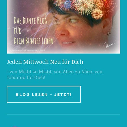
Jeden Mittwoch Neu für Dich
- von Misfit zu Misfit, von Alien zu Alien, von
Johanna für Dich!
BLOG LESEN - JETZT!