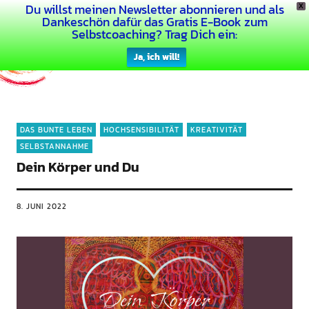
Du willst meinen Newsletter abonnieren und als
X
Dein Buntes Leben
Dankeschön dafür das Gratis E-Book zum
Selbstcoaching? Trag Dich ein:
Ja, ich will!
DAS BUNTE LEBEN
HOCHSENSIBILITÄT
KREATIVITÄT
SELBSTANNAHME
Dein Körper und Du
8. JUNI 2022