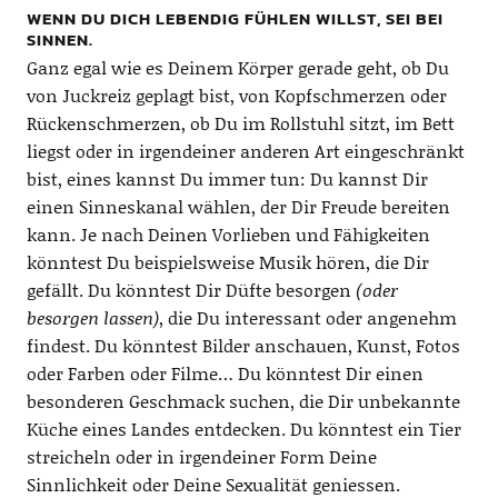
WENN DU DICH LEBENDIG FÜHLEN WILLST, SEI BEI
SINNEN.
Ganz egal wie es Deinem Körper gerade geht, ob Du
von Juckreiz geplagt bist, von Kopfschmerzen oder
Rückenschmerzen, ob Du im Rollstuhl sitzt, im Bett
liegst oder in irgendeiner anderen Art eingeschränkt
bist, eines kannst Du immer tun: Du kannst Dir
einen Sinneskanal wählen, der Dir Freude bereiten
kann. Je nach Deinen Vorlieben und Fähigkeiten
könntest Du beispielsweise Musik hören, die Dir
gefällt. Du könntest Dir Düfte besorgen
(oder
besorgen lassen)
, die Du interessant oder angenehm
findest. Du könntest Bilder anschauen, Kunst, Fotos
oder Farben oder Filme… Du könntest Dir einen
besonderen Geschmack suchen, die Dir unbekannte
Küche eines Landes entdecken. Du könntest ein Tier
streicheln oder in irgendeiner Form Deine
Sinnlichkeit oder Deine Sexualität geniessen.