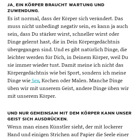
JA, EIN KÖRPER BRAUCHT WARTUNG UND
ZUWENDUNG.
Es ist normal, dass der Körper sich verändert. Das
muss nicht unbedingt negativ sein, es kann ja auch
sein, dass Du stärker wirst, schneller wirst oder
Dinge gelernt hast, die in Dein Körpergedächtnis
übergegangen sind. Und es gibt natürlich Dinge, die
leichter werden für Dich, in Deinem Körper, weil Du
sie immer wieder tust. Damit meine ich nicht das
Körpergedächtnis wie bei Sport, sondern ich meine
Dinge wie
Sex
, Kochen oder Malen. Manche Dinge
üben wir mit unserem Geist, andere Dinge üben wir
mit unserem Körper.
UND NUR GEMEINSAM MIT DEM KÖRPER KANN UNSER
GEIST SICH AUSDRÜCKEN.
Wenn man einen Künstler sieht, der mit lockerer
Hand und einigen Strichen auf Papier die Seele einer