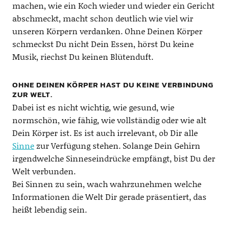
machen, wie ein Koch wieder und wieder ein Gericht
abschmeckt, macht schon deutlich wie viel wir
unseren Körpern verdanken. Ohne Deinen Körper
schmeckst Du nicht Dein Essen, hörst Du keine
Musik, riechst Du keinen Blütenduft.
OHNE DEINEN KÖRPER HAST DU KEINE VERBINDUNG
ZUR WELT.
Dabei ist es nicht wichtig, wie gesund, wie
normschön, wie fähig, wie vollständig oder wie alt
Dein Körper ist. Es ist auch irrelevant, ob Dir alle
Sinne
zur Verfügung stehen. Solange Dein Gehirn
irgendwelche Sinneseindrücke empfängt, bist Du der
Welt verbunden.
Bei Sinnen zu sein, wach wahrzunehmen welche
Informationen die Welt Dir gerade präsentiert, das
heißt lebendig sein.