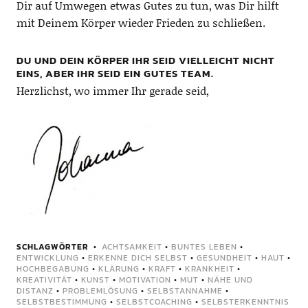
Dir auf Umwegen etwas Gutes zu tun, was Dir hilft
mit Deinem Körper wieder Frieden zu schließen.
DU UND DEIN KÖRPER IHR SEID VIELLEICHT NICHT
EINS, ABER IHR SEID EIN GUTES TEAM.
Herzlichst, wo immer Ihr gerade seid,
SCHLAGWÖRTER
ACHTSAMKEIT
•
BUNTES LEBEN
•
ENTWICKLUNG
•
ERKENNE DICH SELBST
•
GESUNDHEIT
•
HAUT
•
HOCHBEGABUNG
•
KLÄRUNG
•
KRAFT
•
KRANKHEIT
•
KREATIVITÄT
•
KUNST
•
MOTIVATION
•
MUT
•
NÄHE UND
DISTANZ
•
PROBLEMLÖSUNG
•
SELBSTANNAHME
•
SELBSTBESTIMMUNG
•
SELBSTCOACHING
•
SELBSTERKENNTNIS