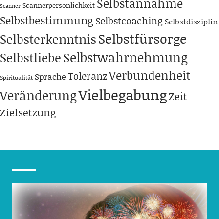
Selbstannahme
Scannerpersönlichkeit
Scanner
Selbstbestimmung
Selbstcoaching
Selbstdisziplin
Selbstfürsorge
Selbsterkenntnis
Selbstwahrnehmung
Selbstliebe
Verbundenheit
Toleranz
Sprache
Spiritualität
Vielbegabung
Veränderung
Zeit
Zielsetzung