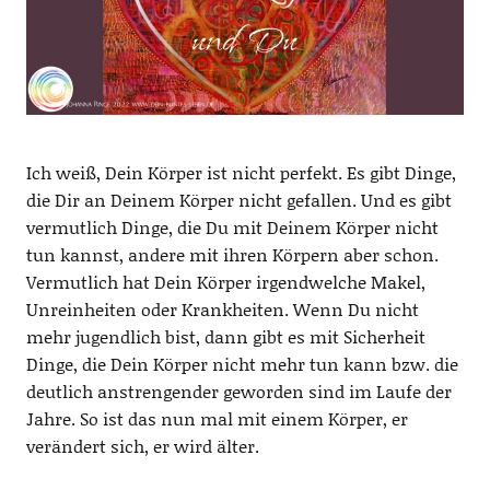
Ich weiß, Dein Körper ist nicht perfekt. Es gibt Dinge,
die Dir an Deinem Körper nicht gefallen. Und es gibt
vermutlich Dinge, die Du mit Deinem Körper nicht
tun kannst, andere mit ihren Körpern aber schon.
Vermutlich hat Dein Körper irgendwelche Makel,
Unreinheiten oder Krankheiten. Wenn Du nicht
mehr jugendlich bist, dann gibt es mit Sicherheit
Dinge, die Dein Körper nicht mehr tun kann bzw. die
deutlich anstrengender geworden sind im Laufe der
Jahre. So ist das nun mal mit einem Körper, er
verändert sich, er wird älter.