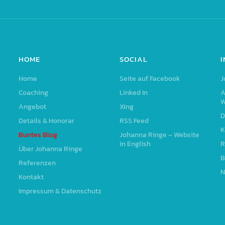
HOME
SOCIAL
Home
Seite auf Facebook
J
Coaching
Linked In
A
W
Angebot
Xing
D
Details & Honorar
RSS Feed
K
Buntes Blog
Johanna Ringe – Website
in English
R
Über Johanna Ringe
B
Referenzen
N
Kontakt
Impressum & Datenschutz