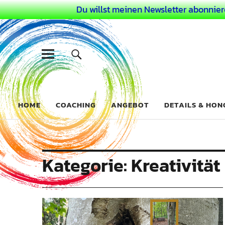
Du willst meinen Newsletter abonnier
Dein Buntes
COACHING FÜR DEIN BUNTES LEBEN ALS AUSSERGEWÖHN
HOME
COACHING
ANGEBOT
DETAILS & HO
Kategorie:
Kreativität