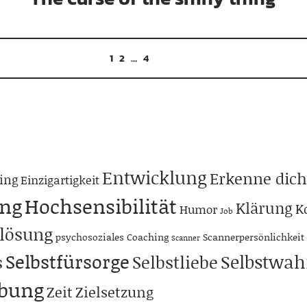
1
2
…
4
Entwicklung
Erkenne dich
ing
Einzigartigkeit
ng
Hochsensibilität
Klärung
K
Humor
Job
lösung
psychosoziales Coaching
Scannerpersönlichkeit
Scanner
Selbstfürsorge
Selbstwa
s
Selbstliebe
abung
Zeit
Zielsetzung