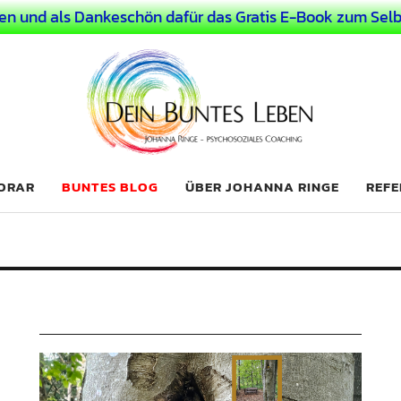
en und als Dankeschön dafür das Gratis E-Book zum Selb
 Leben
LICHER MENSCH
NORAR
BUNTES BLOG
ÜBER JOHANNA RINGE
REFE