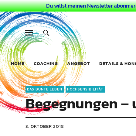
Du willst meinen Newsletter abonnier
Dein Buntes
COACHING FÜR DEIN BUNTES LEBEN ALS AUSSERGEWÖHN
HOME
COACHING
ANGEBOT
DETAILS & HO
DAS BUNTE LEBEN
HOCHSENSIBILITÄT
Begegnungen – u
3. OKTOBER 2018