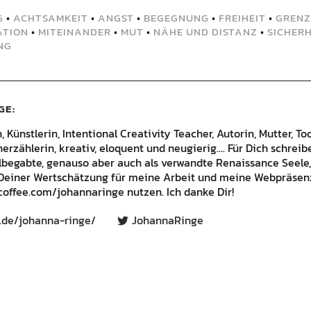
G
•
ACHTSAMKEIT
•
ANGST
•
BEGEGNUNG
•
FREIHEIT
•
GRENZ
ATION
•
MITEINANDER
•
MUT
•
NÄHE UND DISTANZ
•
SICHERH
NG
GE
Künstlerin, Intentional Creativity Teacher, Autorin, Mutter, Toc
rzählerin, kreativ, eloquent und neugierig.... Für Dich schrei
lbegabte, genauso aber auch als verwandte Renaissance Seele,
Deiner Wertschätzung für meine Arbeit und meine Webpräsenz
offee.com/johannaringe nutzen. Ich danke Dir!
.de/johanna-ringe/
JohannaRinge