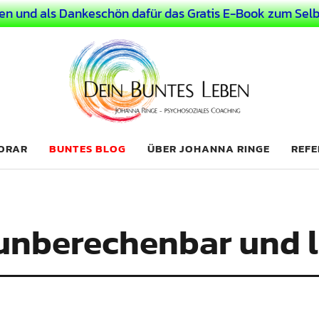
en und als Dankeschön dafür das Gratis E-Book zum Selb
 Leben
LICHER MENSCH
NORAR
BUNTES BLOG
ÜBER JOHANNA RINGE
REFE
nberechenbar und l