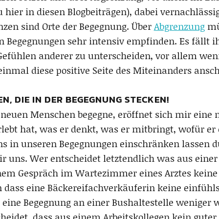
 hier in diesen Blogbeiträgen), dabei vernachlässi
zen sind Orte der Begegnung. Über
Abgrenzung
mü
 Begegnungen sehr intensiv empfinden. Es fällt 
efühlen anderer zu unterscheiden, vor allem wen
einmal diese positive Seite des Miteinanders ansc
EN, DIE IN DER BEGEGNUNG STECKEN!
neuen Menschen begegne, eröffnet sich mir eine n
lebt hat, was er denkt, was er mitbringt, wofür er 
s in unseren Begegnungen einschränken lassen du
r uns. Wer entscheidet letztendlich was aus eine
inem Gespräch im Wartezimmer eines Arztes kein
 dass eine Bäckereifachverkäuferin keine einfüh
 eine Begegnung an einer Bushaltestelle weniger w
heidet, dass aus einem Arbeitskollegen kein gute