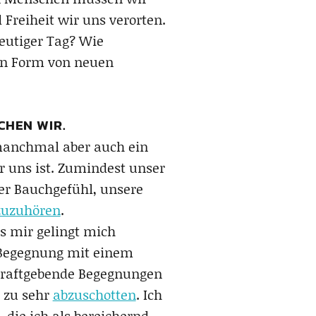
Freiheit wir uns verorten.
eutiger Tag? Wie
 in Form von neuen
CHEN WIR.
manchmal aber auch ein
 uns ist. Zumindest unser
er Bauchgefühl, unsere
zuzuhören
.
es mir gelingt mich
r Begegnung mit einem
kraftgebende Begegnungen
h zu sehr
abzuschotten
. Ich
die ich als bereichernd