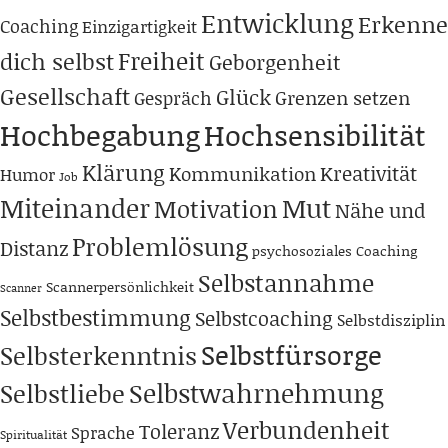
Entwicklung
Erkenne
Coaching
Einzigartigkeit
Freiheit
dich selbst
Geborgenheit
Gesellschaft
Glück
Grenzen setzen
Gespräch
Hochbegabung
Hochsensibilität
Klärung
Kreativität
Kommunikation
Humor
Job
Miteinander
Mut
Motivation
Nähe und
Problemlösung
Distanz
psychosoziales Coaching
Selbstannahme
Scannerpersönlichkeit
Scanner
Selbstbestimmung
Selbstcoaching
Selbstdisziplin
Selbstfürsorge
Selbsterkenntnis
Selbstwahrnehmung
Selbstliebe
Verbundenheit
Toleranz
Sprache
Spiritualität