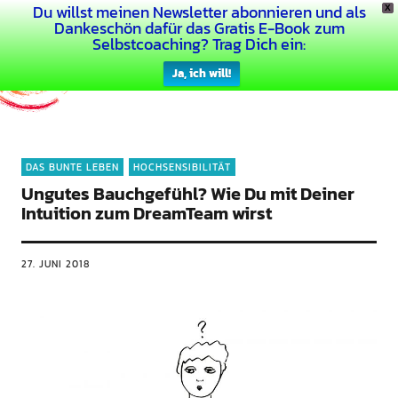
Du willst meinen Newsletter abonnieren und als
X
Dein Buntes Leben
Dankeschön dafür das Gratis E-Book zum
Selbstcoaching? Trag Dich ein:
Ja, ich will!
DAS BUNTE LEBEN
HOCHSENSIBILITÄT
Ungutes Bauchgefühl? Wie Du mit Deiner
Intuition zum DreamTeam wirst
27. JUNI 2018