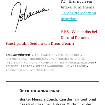
P.S.: Hier noch ein
Artikel zum Thema:
30 Schritte Richtung
Intuition
P.P.S.:
Wie ist das bei
Dir und Deinem
Bauchgefühl? Seid ihr ein DreamTeam?
SCHLAGWÖRTER
ACHTSAMKEIT
•
BAUCHGEFÜHL
•
ENTWICKLUNG
•
HOCHBEGABUNG
•
HOCHSENSIBILITÄT
•
INTUITION
•
KLÄRUNG
•
KOMMUNIKATION
•
PROBLEMLÖSUNG
•
SELBSTFÜRSORGE
•
SELBSTWAHRNEHMUNG
•
SPRACHE
•
VERÄNDERUNG
•
VIELBEGABUNG
ÜBER
JOHANNA RINGE
Bunter Mensch, Coach, Künstlerin, Intentional
Creativity Teacher, Autorin, Mutter, Tochter,