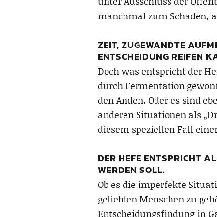
unter Ausschluss der Öffent
manchmal zum Schaden, abe
ZEIT, ZUGEWANDTE AUFME
ENTSCHEIDUNG REIFEN K
Doch was entspricht der H
durch Fermentation gewonne
den Anden. Oder es sind eb
anderen Situationen als „Dr
diesem speziellen Fall eine
DER HEFE ENTSPRICHT AL
WERDEN SOLL.
Ob es die imperfekte Situat
geliebten Menschen zu gehö
Entscheidungsfindung in Ga