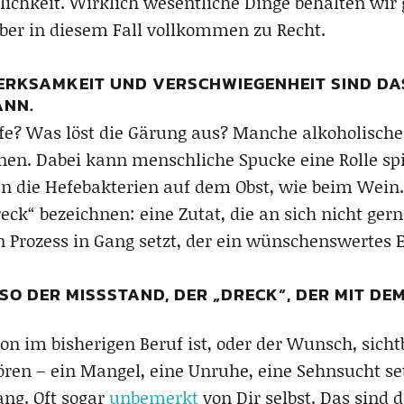
lichkeit. Wirklich wesentliche Dinge behalten wir g
r in diesem Fall vollkommen zu Recht.
RKSAMKEIT UND VERSCHWIEGENHEIT SIND DAS 
ANN.
efe? Was löst die Gärung aus? Manche alkoholisch
n. Dabei kann menschliche Spucke eine Rolle spie
en die Hefebakterien auf dem Obst, wie beim Wein
eck“ bezeichnen: eine Zutat, die an sich nicht gern
n Prozess in Gang setzt, der ein wünschenswertes Er
SO DER MISSSTAND, DER „DRECK“, DER MIT D
ion im bisherigen Beruf ist, oder der Wunsch, sich
ren – ein Mangel, eine Unruhe, eine Sehnsucht se
ng. Oft sogar
unbemerkt
von Dir selbst. Das sind 