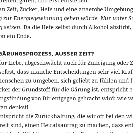
reifen, gären, und erst entstehen.
an Zeit, Zucker, Hefe und eine anaerobe Umgebun
g zur Energiegewinnung gehen würde. Nur unter Sa
g setzen.
Da die Hefe selbst durch Alkohol abstirbt,
on ein Ende.
GÄRUNGSPROZESS, AUSSER ZEIT?
t für Liebe, abgeschwächt auch für Zuneigung oder
selbst, dass manche Entscheidungen sehr viel Kraf
Menschen zu umgeben, sich geliebt zu fühlen und f
er der Grundstoff für die Gärung ist, entspricht e
sfindung von Dir entgegen gebracht wird: wie wich
ran denkst!
spricht die Zurückhaltung, die wir oft bei den w
eit sind, einen Heiratsantrag zu machen, dass ent