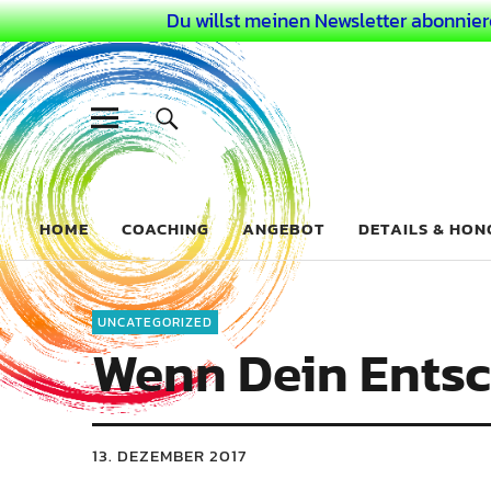
Du willst meinen Newsletter abonnier
Dein Buntes
COACHING FÜR DEIN BUNTES LEBEN ALS AUSSERGEWÖHN
HOME
COACHING
ANGEBOT
DETAILS & HO
UNCATEGORIZED
Wenn Dein Entsc
13. DEZEMBER 2017