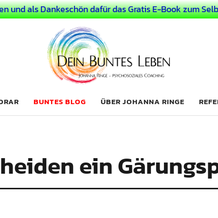
en und als Dankeschön dafür das Gratis E-Book zum Selb
 Leben
LICHER MENSCH
NORAR
BUNTES BLOG
ÜBER JOHANNA RINGE
REFE
heiden ein Gärungsp