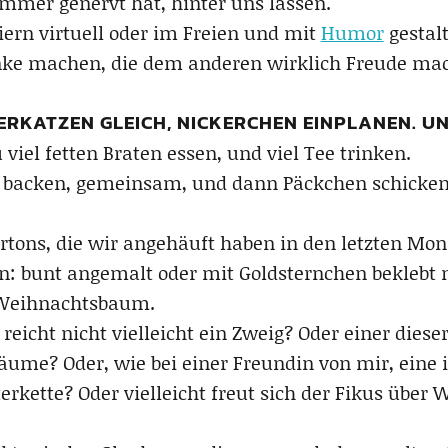
immer genervt hat, hinter uns lassen.
iern virtuell oder im Freien und mit
Humor
gestalt
enke machen, die dem anderen wirklich Freude ma
ERKATZEN GLEICH, NICKERCHEN EINPLANEN. U
u viel fetten Braten essen, und viel Tee trinken.
n backen, gemeinsam, und dann Päckchen schicken a
rtons, die wir angehäuft haben in den letzten Mon
: bunt angemalt oder mit Goldsternchen beklebt m
 Weihnachtsbaum.
icht nicht vielleicht ein Zweig? Oder einer dies
me? Oder, wie bei einer Freundin von mir, eine i
erkette? Oder vielleicht freut sich der Fikus üb