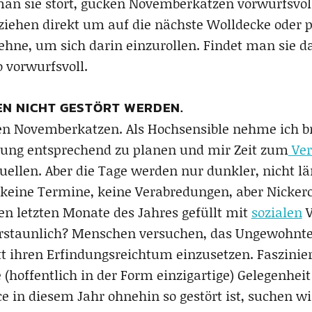
an sie stört, gucken Novemberkatzen vorwurfsvol
 ziehen direkt um auf die nächste Wolldecke oder 
lehne, um sich darin einzurollen. Findet man sie d
 vorwurfsvoll.
N NICHT GESTÖRT WERDEN.
en Novemberkatzen. Als Hochsensible nehme ich b
ung entsprechend zu planen und mir Zeit zum
Ver
uellen. Aber die Tage werden nur dunkler, nicht l
 keine Termine, keine Verabredungen, aber Nicker
den letzten Monate des Jahres gefüllt mit
sozialen
V
t erstaunlich? Menschen versuchen, das Ungewohnte 
t ihren Erfindungsreichtum einzusetzen. Faszini
(hoffentlich in der Form einzigartige) Gelegenhei
ce in diesem Jahr ohnehin so gestört ist, suchen wi