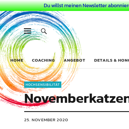
Du willst meinen Newsletter abonnier
Dein Buntes
COACHING FÜR DEIN BUNTES LEBEN ALS AUSSERGEWÖHN
HOME
COACHING
ANGEBOT
DETAILS & HO
HOCHSENSIBILITÄT
Novemberkatzen
25. NOVEMBER 2020