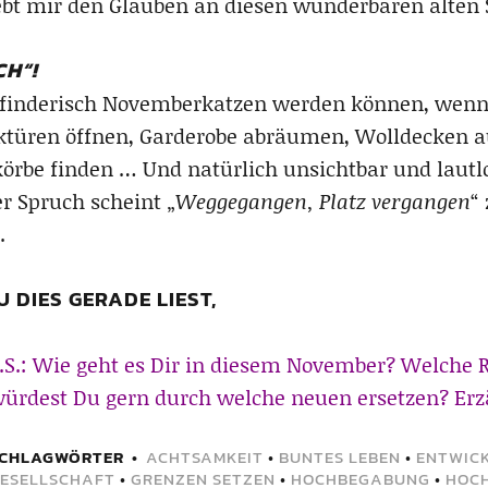
gebt mir den Glauben an diesen wunderbaren alten
CH“!
erfinderisch Novemberkatzen werden können, wenn 
ktüren öffnen, Garderobe abräumen, Wolldecken au
rbe finden … Und natürlich unsichtbar und lautlos
er Spruch scheint „
Weggegangen, Platz vergangen
“
.
 DIES GERADE LIEST,
.S.: Wie geht es Dir in diesem November? Welche 
ürdest Du gern durch welche neuen ersetzen? Erzä
CHLAGWÖRTER
ACHTSAMKEIT
•
BUNTES LEBEN
•
ENTWIC
ESELLSCHAFT
•
GRENZEN SETZEN
•
HOCHBEGABUNG
•
HOCH