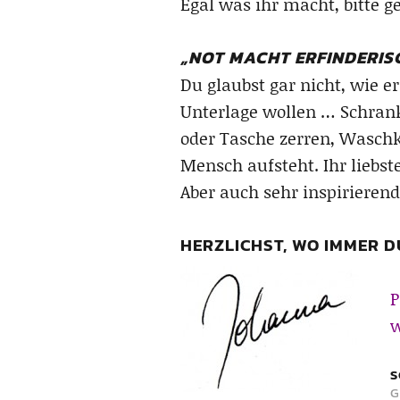
Egal was ihr macht, bitte 
„NOT MACHT ERFINDERIS
Du glaubst gar nicht, wie 
Unterlage wollen … Schran
oder Tasche zerren, Waschkö
Mensch aufsteht. Ihr liebst
Aber auch sehr inspirierend
HERZLICHST, WO IMMER DU
P
w
S
G