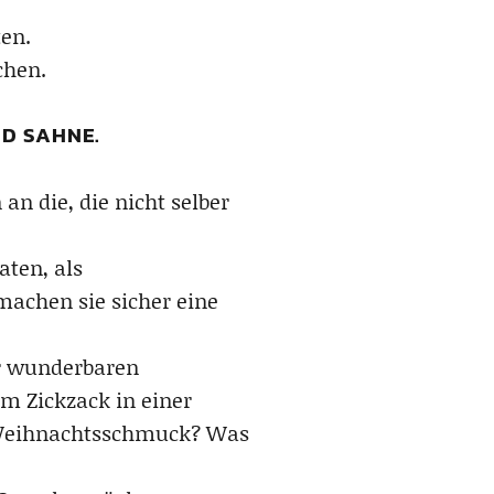
en.
chen.
ND SAHNE.
n die, die nicht selber
aten, als
achen sie sicher eine
er wunderbaren
m Zickzack in einer
er Weihnachtsschmuck? Was