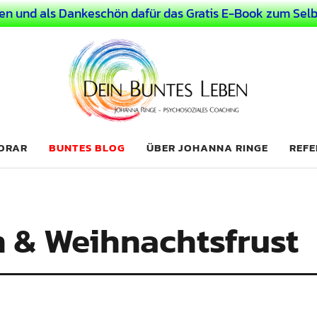
en und als Dankeschön dafür das Gratis E-Book zum Selb
 Leben
LICHER MENSCH
NORAR
BUNTES BLOG
ÜBER JOHANNA RINGE
REFE
 & Weihnachtsfrust