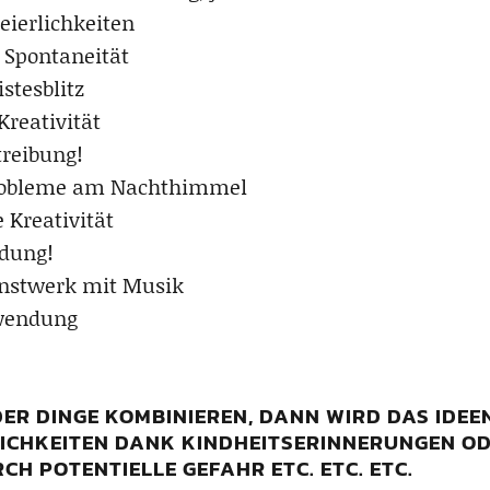
eierlichkeiten
 Spontaneität
stesblitz
reativität
treibung!
Probleme am Nachthimmel
 Kreativität
dung!
nstwerk mit Musik
wendung
 DER DINGE KOMBINIEREN, DANN WIRD DAS ID
RLICHKEITEN DANK KINDHEITSERINNERUNGEN O
 POTENTIELLE GEFAHR ETC. ETC. ETC.