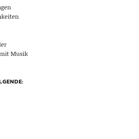
ngen
hkeiten
der
mit Musik
OLGENDE: