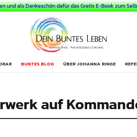
en und als Dankeschön dafür das Gratis E-Book zum Selb
 Leben
LICHER MENSCH
NORAR
BUNTES BLOG
ÜBER JOHANNA RINGE
REFE
erwerk auf Kommand