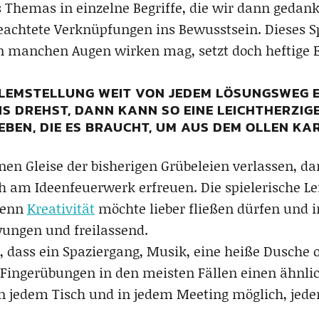
s Themas in einzelne Begriffe, die wir dann gedan
eachtete Verknüpfungen ins Bewusstsein. Dieses Sp
in manchen Augen wirken mag, setzt doch heftige E
BLEMSTELLUNG WEIT VON JEDEM LÖSUNGSWEG E
IS DREHST, DANN KANN SO EINE LEICHTHERZIG
BEN, DIE ES BRAUCHT, UM AUS DEM OLLEN KA
nen Gleise der bisherigen Grübeleien verlassen, d
ch am Ideenfeuerwerk erfreuen. Die spielerische L
denn
Kreativität
möchte lieber fließen dürfen und 
ungen und freilassend.
, dass ein Spaziergang, Musik, eine heiße Dusche o
 Fingerübungen in den meisten Fällen einen ähnlic
n jedem Tisch und in jedem Meeting möglich, jeder