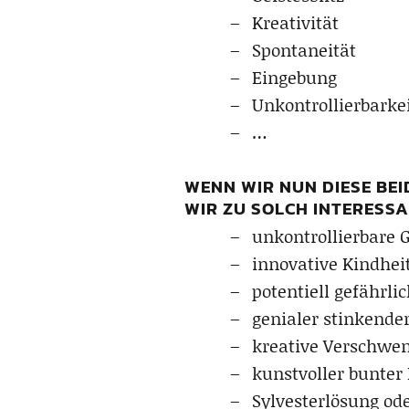
Kreativität
Spontaneität
Eingebung
Unkontrollierbarke
…
WENN WIR NUN DIESE BEI
WIR ZU SOLCH INTERESSA
unkontrollierbare 
innovative Kindhei
potentiell gefährli
genialer stinkende
kreative Verschwe
kunstvoller bunter
Sylvesterlösung od