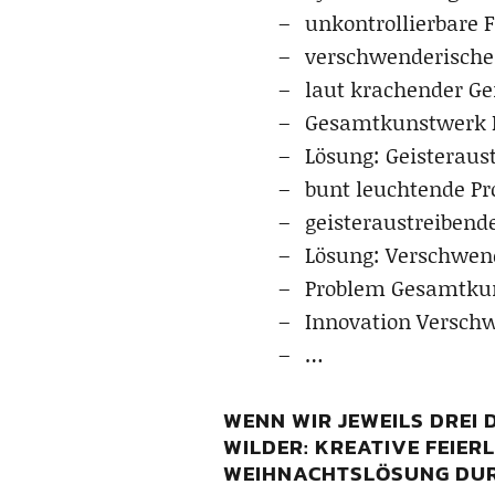
unkontrollierbare F
verschwenderische
laut krachender Gei
Gesamtkunstwerk K
Lösung: Geisteraus
bunt leuchtende 
geisteraustreibende
Lösung: Verschwen
Problem Gesamtku
Innovation Versch
…
WENN WIR JEWEILS DREI
WILDER: KREATIVE FEIE
WEIHNACHTSLÖSUNG DURCH