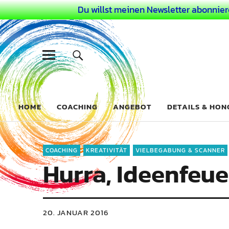
Du willst meinen Newsletter abonnier
Dein Buntes
COACHING FÜR DEIN BUNTES LEBEN ALS AUSSERGEWÖHN
HOME
COACHING
ANGEBOT
DETAILS & HO
COACHING
KREATIVITÄT
VIELBEGABUNG & SCANNER
Hurra, Ideenfeu
20. JANUAR 2016