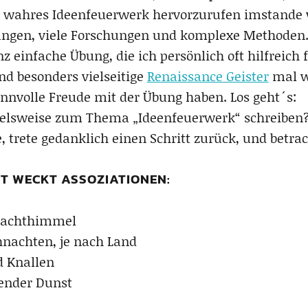
 wahres Ideenfeuerwerk hervorzurufen imstande w
nungen, viele Forschungen und komplexe Methoden
nz einfache Übung, die ich persönlich oft hilfreich 
nd besonders vielseitige
Renaissance Geister
mal wi
innvolle Freude mit der Übung haben. Los geht´s:
elsweise zum Thema „Ideenfeuerwerk“ schreiben? 
le, trete gedanklich einen Schritt zurück, und betr
T WECKT ASSOZIATIONEN:
Nachthimmel
hnachten, je nach Land
d Knallen
ender Dunst