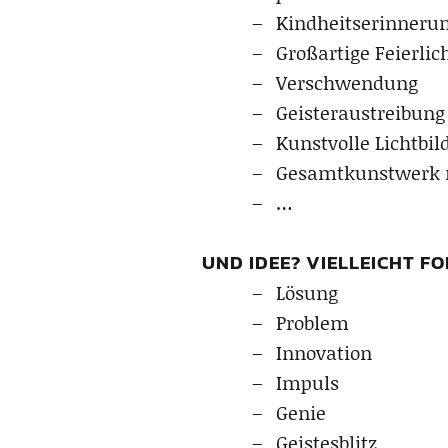
Kindheitserinneru
Großartige Feierlic
Verschwendung
Geisteraustreibung
Kunstvolle Lichtbil
Gesamtkunstwerk 
…
UND IDEE? VIELLEICHT F
Lösung
Problem
Innovation
Impuls
Genie
Geistesblitz