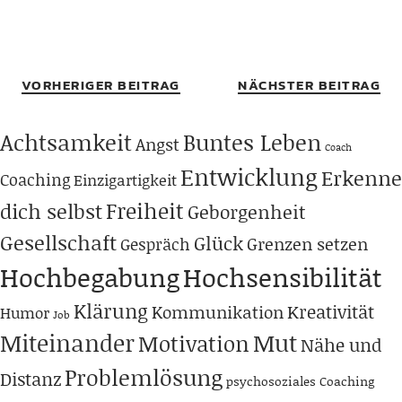
VORHERIGER BEITRAG
NÄCHSTER BEITRAG
Achtsamkeit
Buntes Leben
Angst
Coach
Entwicklung
Erkenne
Coaching
Einzigartigkeit
Freiheit
dich selbst
Geborgenheit
Gesellschaft
Glück
Grenzen setzen
Gespräch
Hochbegabung
Hochsensibilität
Klärung
Kreativität
Kommunikation
Humor
Job
Miteinander
Mut
Motivation
Nähe und
Problemlösung
Distanz
psychosoziales Coaching