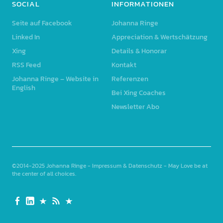
SOCIAL
INFORMATIONEN
Seite auf Facebook
Johanna Ringe
Linked In
Appreciation & Wertschätzung
Xing
Details & Honorar
RSS Feed
Kontakt
Johanna Ringe – Website in
Referenzen
English
Bei Xing Coaches
Newsletter Abo
©2014-2025
Johanna Ringe
-
Impressum & Datenschutz
- May Love be at
the center of all choices
Seite
Linked
Xing
RSS
Johanna