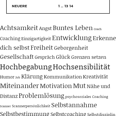
NEUERE
1
…
13
14
Achtsamkeit
Buntes Leben
Angst
Coach
Entwicklung
Erkenne
Coaching
Einzigartigkeit
Freiheit
dich selbst
Geborgenheit
Gesellschaft
Glück
Grenzen setzen
Gespräch
Hochbegabung
Hochsensibilität
Klärung
Kreativität
Kommunikation
Humor
Job
Miteinander
Mut
Motivation
Nähe und
Problemlösung
Distanz
psychosoziales Coaching
Selbstannahme
Scannerpersönlichkeit
Scanner
Selbstbestimmung
Selbstcoaching
Selbstdisziplin