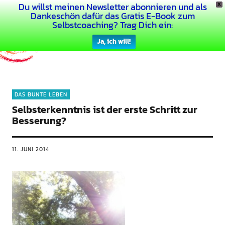
Du willst meinen Newsletter abonnieren und als
X
Dein Buntes Leben
Dankeschön dafür das Gratis E-Book zum
Selbstcoaching? Trag Dich ein:
Ja, ich will!
DAS BUNTE LEBEN
Selbsterkenntnis ist der erste Schritt zur
Besserung?
11. JUNI 2014