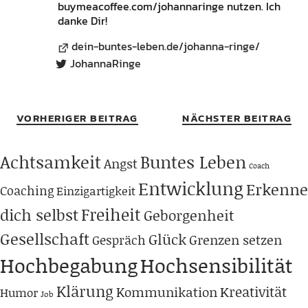
buymeacoffee.com/johannaringe nutzen. Ich
danke Dir!
dein-buntes-leben.de/johanna-ringe/
JohannaRinge
VORHERIGER BEITRAG
NÄCHSTER BEITRAG
Achtsamkeit
Buntes Leben
Angst
Coach
Entwicklung
Erkenne
Coaching
Einzigartigkeit
Freiheit
dich selbst
Geborgenheit
Gesellschaft
Glück
Grenzen setzen
Gespräch
Hochbegabung
Hochsensibilität
Klärung
Kreativität
Kommunikation
Humor
Job