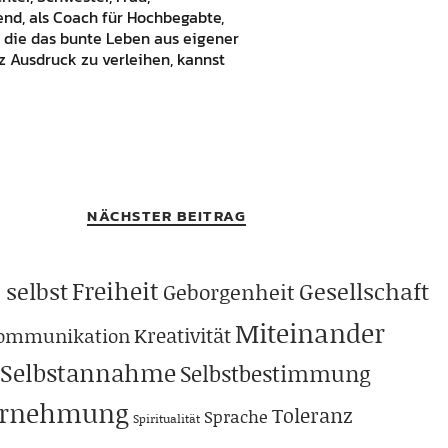
bend, als Coach für Hochbegabte,
 die das bunte Leben aus eigener
 Ausdruck zu verleihen, kannst
NÄCHSTER BEITRAG
Freiheit
 selbst
Gesellschaft
Geborgenheit
Miteinander
Kreativität
ommunikation
Selbstannahme
Selbstbestimmung
hrnehmung
Toleranz
Sprache
Spiritualität