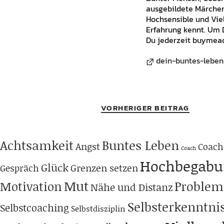
ausgebildete Märchene
Hochsensible und Vie
Erfahrung kennt. Um 
Du jederzeit buymeac
dein-buntes-leben
VORHERIGER BEITRAG
Achtsamkeit
Buntes Leben
Angst
Coach
Coach
Hochbegabu
Glück
Grenzen setzen
Gespräch
Mut
Problem
Motivation
Nähe und Distanz
Selbsterkenntni
Selbstcoaching
Selbstdisziplin