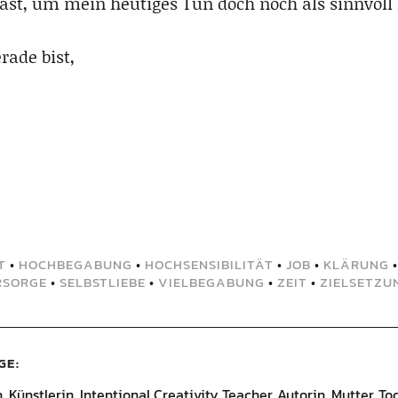
ast, um mein heutiges Tun doch noch als sinnvoll
rade bist,
T
•
HOCHBEGABUNG
•
HOCHSENSIBILITÄT
•
JOB
•
KLÄRUNG
RSORGE
•
SELBSTLIEBE
•
VIELBEGABUNG
•
ZEIT
•
ZIELSETZU
GE
Künstlerin, Intentional Creativity Teacher, Autorin, Mutter, Toc