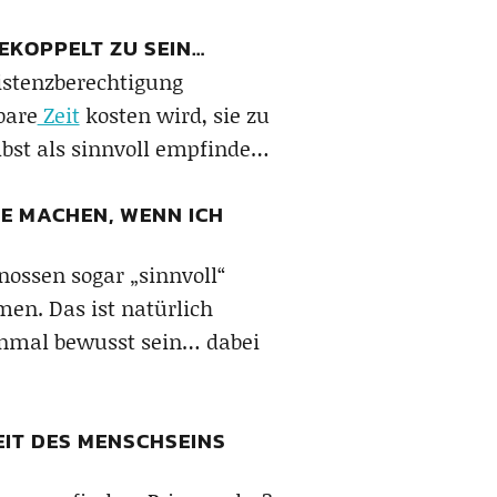
KOPPELT ZU SEIN…
istenzberechtigung
bare
Zeit
kosten wird, sie zu
elbst als sinnvoll empfinde…
SE MACHEN, WENN ICH
ossen sogar „sinnvoll“
en. Das ist natürlich
inmal bewusst sein… dabei
KEIT DES MENSCHSEINS