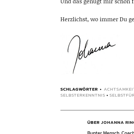
Und das genügt mir schon f
Herzlichst, wo immer Du ge
SCHLAGWÖRTER
ACHTSAMKEI
SELBSTERKENNTNIS
•
SELBSTFÜ
ÜBER
JOHANNA RIN
Bunter Mensch, Coach, 