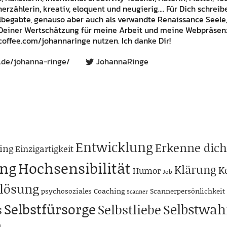
rzählerin, kreativ, eloquent und neugierig.... Für Dich schrei
lbegabte, genauso aber auch als verwandte Renaissance Seele,
Deiner Wertschätzung für meine Arbeit und meine Webpräsenz
offee.com/johannaringe nutzen. Ich danke Dir!
.de/johanna-ringe/
JohannaRinge
Entwicklung
Erkenne dich
ing
Einzigartigkeit
ng
Hochsensibilität
Klärung
K
Humor
Job
lösung
psychosoziales Coaching
Scannerpersönlichkeit
Scanner
Selbstfürsorge
Selbstwa
s
Selbstliebe