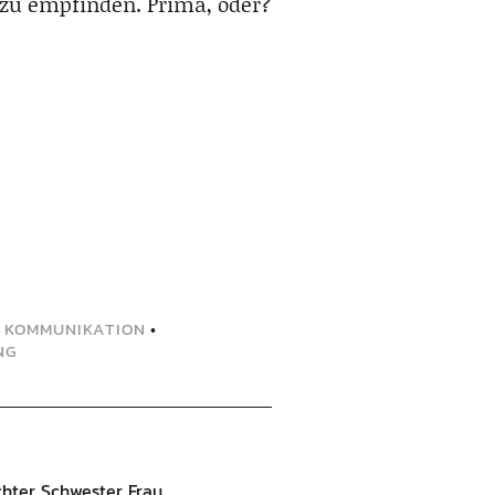
 zu empfinden. Prima, oder?
•
KOMMUNIKATION
•
NG
hter, Schwester, Frau,