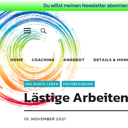
Du willst meinen Newsletter abonnier
Dein Buntes
COACHING FÜR DEIN BUNTES LEBEN ALS AUSSERGEWÖHN
HOME
COACHING
ANGEBOT
DETAILS & HO
DAS BUNTE LEBEN
HOCHBEGABUNG
Lästige Arbeiten
10. NOVEMBER 2021