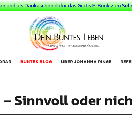
en und als Dankeschön dafür das Gratis E-Book zum Selb
 Leben
LICHER MENSCH
NORAR
BUNTES BLOG
ÜBER JOHANNA RINGE
REFE
 – Sinnvoll oder nic