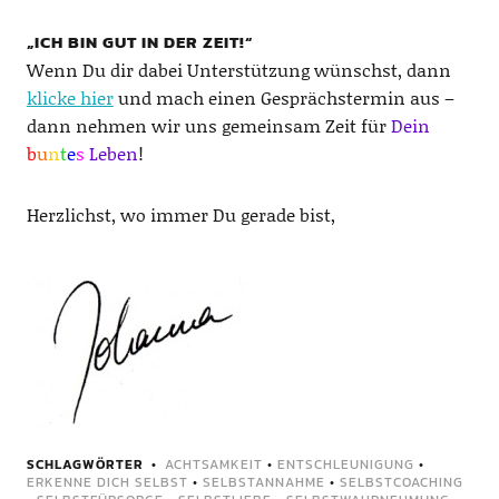
„ICH BIN GUT IN DER ZEIT!“
Wenn Du dir dabei Unterstützung wünschst, dann
klicke hier
und mach einen Gesprächstermin aus –
dann nehmen wir uns gemeinsam Zeit für
Dein
b
u
n
t
e
s
Leben
!
Herzlichst, wo immer Du gerade bist,
SCHLAGWÖRTER
ACHTSAMKEIT
•
ENTSCHLEUNIGUNG
•
ERKENNE DICH SELBST
•
SELBSTANNAHME
•
SELBSTCOACHING