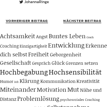
JohannaRinge
VORHERIGER BEITRAG
NÄCHSTER BEITRAG
Achtsamkeit
Buntes Leben
Angst
Coach
Entwicklung
Erkenne
Coaching
Einzigartigkeit
Freiheit
dich selbst
Geborgenheit
Gesellschaft
Glück
Grenzen setzen
Gespräch
Hochbegabung
Hochsensibilität
Klärung
Kreativität
Kommunikation
Humor
Job
Miteinander
Mut
Motivation
Nähe und
Problemlösung
Distanz
psychosoziales Coaching