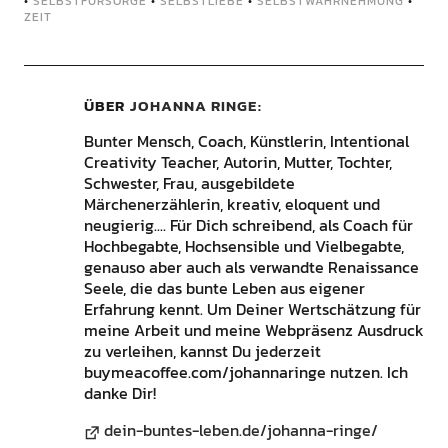
•
SELBSTFÜRSORGE
•
SELBSTLIEBE
•
SELBSTWAHRNEHMUNG
•
ZEIT
ÜBER
JOHANNA RINGE
Bunter Mensch, Coach, Künstlerin, Intentional
Creativity Teacher, Autorin, Mutter, Tochter,
Schwester, Frau, ausgebildete
Märchenerzählerin, kreativ, eloquent und
neugierig.... Für Dich schreibend, als Coach für
Hochbegabte, Hochsensible und Vielbegabte,
genauso aber auch als verwandte Renaissance
Seele, die das bunte Leben aus eigener
Erfahrung kennt. Um Deiner Wertschätzung für
meine Arbeit und meine Webpräsenz Ausdruck
zu verleihen, kannst Du jederzeit
buymeacoffee.com/johannaringe nutzen. Ich
danke Dir!
dein-buntes-leben.de/johanna-ringe/