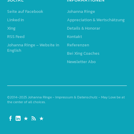
Seite auf Facebook
Johanna Ringe
Linked In
Appreciation & Wertschätzung
Xing
Details & Honorar
RSS Feed
Kontakt
Johanna Ringe – Website in
Referenzen
English
Bei Xing Coaches
Newsletter Abo
©2014-2025
Johanna Ringe
-
Impressum & Datenschutz
- May Love be at
the center of all choices
Seite
Linked
Xing
RSS
Johanna
auf
In
Feed
Ringe