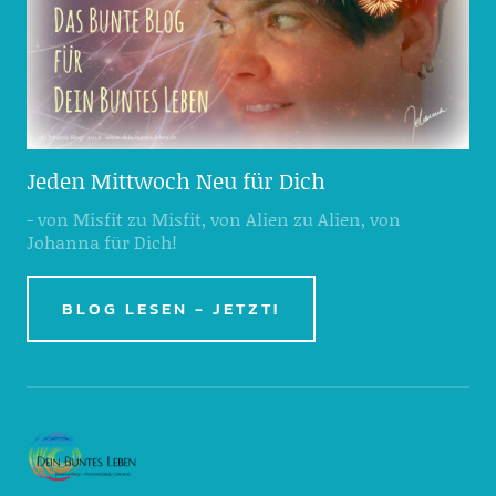
Jeden Mittwoch Neu für Dich
- von Misfit zu Misfit, von Alien zu Alien, von
Johanna für Dich!
BLOG LESEN - JETZT!