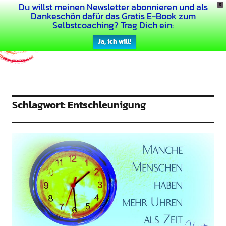
Du willst meinen Newsletter abonnieren und als
X
Dein Buntes Leben
Dankeschön dafür das Gratis E-Book zum
Selbstcoaching? Trag Dich ein:
Ja, ich will!
Schlagwort:
Entschleunigung