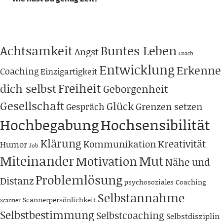
Achtsamkeit
Buntes Leben
Angst
Coach
Entwicklung
Erkenne
Coaching
Einzigartigkeit
Freiheit
dich selbst
Geborgenheit
Gesellschaft
Glück
Grenzen setzen
Gespräch
Hochbegabung
Hochsensibilität
Klärung
Kreativität
Kommunikation
Humor
Job
Miteinander
Mut
Motivation
Nähe und
Problemlösung
Distanz
psychosoziales Coaching
Selbstannahme
Scannerpersönlichkeit
Scanner
Selbstbestimmung
Selbstcoaching
Selbstdisziplin