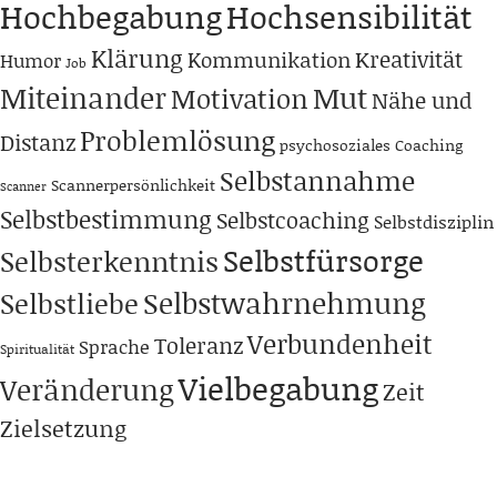
Hochbegabung
Hochsensibilität
Klärung
Kreativität
Kommunikation
Humor
Job
Miteinander
Mut
Motivation
Nähe und
Problemlösung
Distanz
psychosoziales Coaching
Selbstannahme
Scannerpersönlichkeit
Scanner
Selbstbestimmung
Selbstcoaching
Selbstdisziplin
Selbstfürsorge
Selbsterkenntnis
Selbstwahrnehmung
Selbstliebe
Verbundenheit
Toleranz
Sprache
Spiritualität
Vielbegabung
Veränderung
Zeit
Zielsetzung