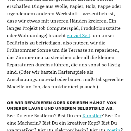
erschaffen Dinge aus Wolle, Papier, Holz, Pappe oder
irgendeinem anderen Werkstoff – wesentlich ist,
dass wir etwas mit unseren Händen kreieren. Ein
langes Projekt (ob Computerspiel, Produktionsstätte
oder Wohnanlage) braucht
zu viel Zeit
, um unser
Bedürfnis zu befriedigen, also nutzen wir die
Frühsommer Sonne um die Terrasse zu reparieren,
das Zimmer neu zu streichen oder all die kleinen
Reparaturen durchzuführen, die uns sonst so lästig
sind. (Oder wir basteln Kartenspiele als
Anschauungsmaterial oder bauen maßstabsgerechte
Modelle im Job, das funktioniert ja auch.)
OB WIR REPARIEREN ODER KREIEREN HÄNGT VON
UNSERER LAUNE UND UNSEREM SELBSTBILD AB.
Bist Du eine Bastlerin? Bist Du ein
Künstler
? Bist Du
eine Macherin? Bist Du ein kreativer Kopf? Bist Du
Pragmatiker? Bist Du Elektronikerin? Bist Du
Poetin
?