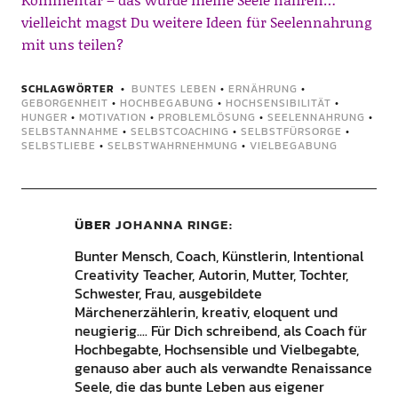
vielleicht magst Du weitere Ideen für Seelennahrung
mit uns teilen?
SCHLAGWÖRTER
BUNTES LEBEN
•
ERNÄHRUNG
•
GEBORGENHEIT
•
HOCHBEGABUNG
•
HOCHSENSIBILITÄT
•
HUNGER
•
MOTIVATION
•
PROBLEMLÖSUNG
•
SEELENNAHRUNG
•
SELBSTANNAHME
•
SELBSTCOACHING
•
SELBSTFÜRSORGE
•
SELBSTLIEBE
•
SELBSTWAHRNEHMUNG
•
VIELBEGABUNG
ÜBER
JOHANNA RINGE
Bunter Mensch, Coach, Künstlerin, Intentional
Creativity Teacher, Autorin, Mutter, Tochter,
Schwester, Frau, ausgebildete
Märchenerzählerin, kreativ, eloquent und
neugierig.... Für Dich schreibend, als Coach für
Hochbegabte, Hochsensible und Vielbegabte,
genauso aber auch als verwandte Renaissance
Seele, die das bunte Leben aus eigener