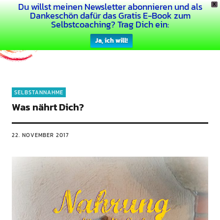
Du willst meinen Newsletter abonnieren und als
X
Dein Buntes Leben
Dankeschön dafür das Gratis E-Book zum
Selbstcoaching? Trag Dich ein:
Ja, ich will!
SELBSTANNAHME
Was nährt Dich?
22. NOVEMBER 2017