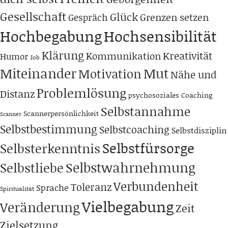
Gesellschaft
Glück
Grenzen setzen
Gespräch
Hochbegabung
Hochsensibilität
Klärung
Kreativität
Kommunikation
Humor
Job
Miteinander
Mut
Motivation
Nähe und
Problemlösung
Distanz
psychosoziales Coaching
Selbstannahme
Scannerpersönlichkeit
Scanner
Selbstbestimmung
Selbstcoaching
Selbstdisziplin
Selbstfürsorge
Selbsterkenntnis
Selbstwahrnehmung
Selbstliebe
Verbundenheit
Toleranz
Sprache
Spiritualität
Vielbegabung
Veränderung
Zeit
Zielsetzung