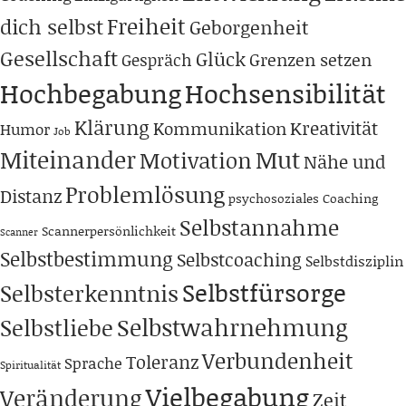
Freiheit
dich selbst
Geborgenheit
Gesellschaft
Glück
Grenzen setzen
Gespräch
Hochbegabung
Hochsensibilität
Klärung
Kreativität
Kommunikation
Humor
Job
Miteinander
Mut
Motivation
Nähe und
Problemlösung
Distanz
psychosoziales Coaching
Selbstannahme
Scannerpersönlichkeit
Scanner
Selbstbestimmung
Selbstcoaching
Selbstdisziplin
Selbstfürsorge
Selbsterkenntnis
Selbstwahrnehmung
Selbstliebe
Verbundenheit
Toleranz
Sprache
Spiritualität
Vielbegabung
Veränderung
Zeit