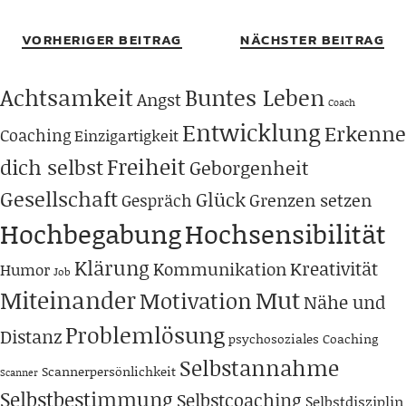
VORHERIGER BEITRAG
NÄCHSTER BEITRAG
Achtsamkeit
Buntes Leben
Angst
Coach
Entwicklung
Erkenne
Coaching
Einzigartigkeit
Freiheit
dich selbst
Geborgenheit
Gesellschaft
Glück
Grenzen setzen
Gespräch
Hochbegabung
Hochsensibilität
Klärung
Kreativität
Kommunikation
Humor
Job
Miteinander
Mut
Motivation
Nähe und
Problemlösung
Distanz
psychosoziales Coaching
Selbstannahme
Scannerpersönlichkeit
Scanner
Selbstbestimmung
Selbstcoaching
Selbstdisziplin