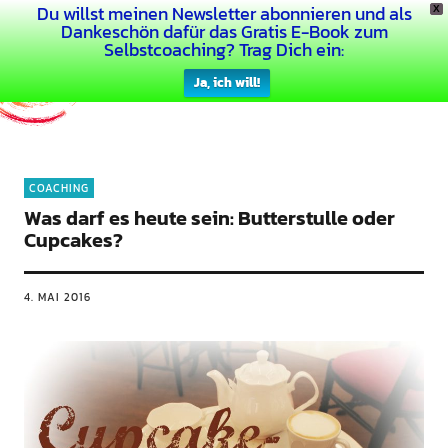
Du willst meinen Newsletter abonnieren und als
X
Dein Buntes Leben
Dankeschön dafür das Gratis E-Book zum
Selbstcoaching? Trag Dich ein:
Ja, ich will!
COACHING
Was darf es heute sein: Butterstulle oder
Cupcakes?
4. MAI 2016