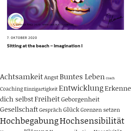
7. OKTOBER 2020
Sitting at the beach – Imagination I
Achtsamkeit
Buntes Leben
Angst
Coach
Entwicklung
Erkenne
Coaching
Einzigartigkeit
Freiheit
dich selbst
Geborgenheit
Gesellschaft
Glück
Grenzen setzen
Gespräch
Hochbegabung
Hochsensibilität