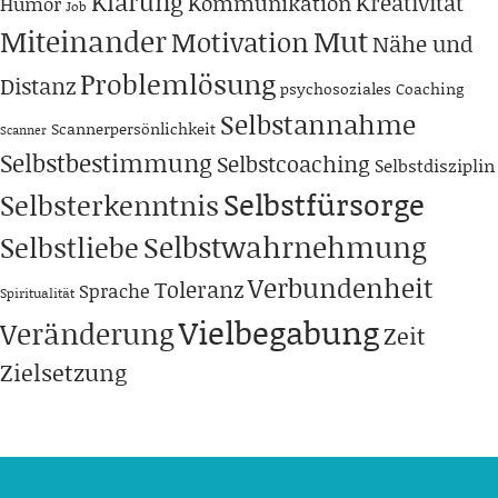
Klärung
Kreativität
Kommunikation
Humor
Job
Miteinander
Mut
Motivation
Nähe und
Problemlösung
Distanz
psychosoziales Coaching
Selbstannahme
Scannerpersönlichkeit
Scanner
Selbstbestimmung
Selbstcoaching
Selbstdisziplin
Selbstfürsorge
Selbsterkenntnis
Selbstwahrnehmung
Selbstliebe
Verbundenheit
Toleranz
Sprache
Spiritualität
Vielbegabung
Veränderung
Zeit
Zielsetzung