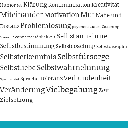
Klärung
Kreativität
Kommunikation
Humor
Job
Miteinander
Mut
Motivation
Nähe und
Problemlösung
Distanz
psychosoziales Coaching
Selbstannahme
Scannerpersönlichkeit
Scanner
Selbstbestimmung
Selbstcoaching
Selbstdisziplin
Selbstfürsorge
Selbsterkenntnis
Selbstwahrnehmung
Selbstliebe
Verbundenheit
Toleranz
Sprache
Spiritualität
Vielbegabung
Veränderung
Zeit
Zielsetzung