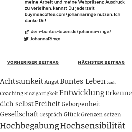
meine Arbeit und meine Webpräsenz Ausdruck
zu verleihen, kannst Du jederzeit
buymeacoffee.com/johannaringe nutzen. Ich
danke Dir!
dein-buntes-leben.de/johanna-ringe/
JohannaRinge
VORHERIGER BEITRAG
NÄCHSTER BEITRAG
Achtsamkeit
Buntes Leben
Angst
Coach
Entwicklung
Erkenne
Coaching
Einzigartigkeit
Freiheit
dich selbst
Geborgenheit
Gesellschaft
Glück
Grenzen setzen
Gespräch
Hochbegabung
Hochsensibilität