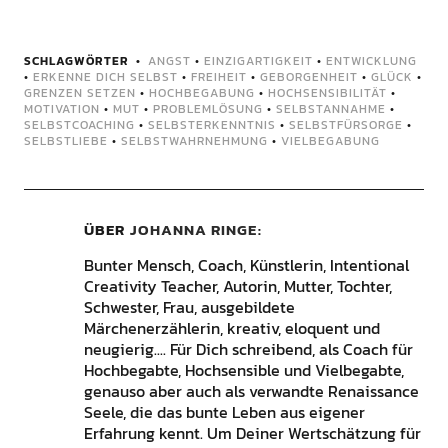
SCHLAGWÖRTER
ANGST
•
EINZIGARTIGKEIT
•
ENTWICKLUNG
•
ERKENNE DICH SELBST
•
FREIHEIT
•
GEBORGENHEIT
•
GLÜCK
•
GRENZEN SETZEN
•
HOCHBEGABUNG
•
HOCHSENSIBILITÄT
•
MOTIVATION
•
MUT
•
PROBLEMLÖSUNG
•
SELBSTANNAHME
•
SELBSTCOACHING
•
SELBSTERKENNTNIS
•
SELBSTFÜRSORGE
•
SELBSTLIEBE
•
SELBSTWAHRNEHMUNG
•
VIELBEGABUNG
ÜBER
JOHANNA RINGE
Bunter Mensch, Coach, Künstlerin, Intentional
Creativity Teacher, Autorin, Mutter, Tochter,
Schwester, Frau, ausgebildete
Märchenerzählerin, kreativ, eloquent und
neugierig.... Für Dich schreibend, als Coach für
Hochbegabte, Hochsensible und Vielbegabte,
genauso aber auch als verwandte Renaissance
Seele, die das bunte Leben aus eigener
Erfahrung kennt. Um Deiner Wertschätzung für