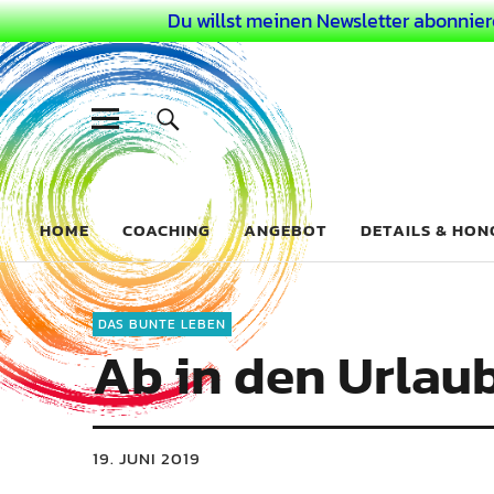
Du willst meinen Newsletter abonnier
Dein Buntes
COACHING FÜR DEIN BUNTES LEBEN ALS AUSSERGEWÖHN
HOME
COACHING
ANGEBOT
DETAILS & HO
DAS BUNTE LEBEN
Ab in den Urlaub
19. JUNI 2019