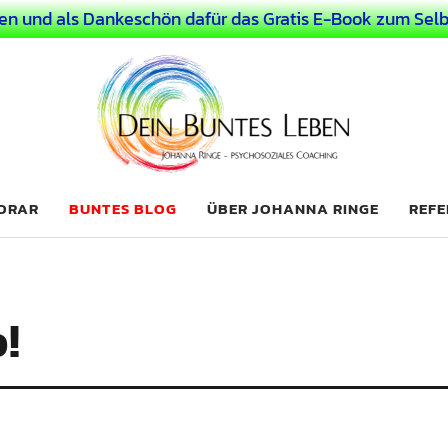
en und als Dankeschön dafür das Gratis E-Book zum Selb
 Leben
LICHER MENSCH
NORAR
BUNTES BLOG
ÜBER JOHANNA RINGE
REFE
!