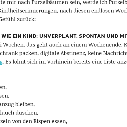
lte mir nach Purzelbäumen sein, werde ich Purzel
Kindheitserinnerungen, nach diesen endlosen Wo
 Gefühl zurück:
IE EIN KIND: UNVERPLANT, SPONTAN UND MIT
ei Wochen, das geht auch an einem Wochenende. K
chrank packen, digitale Abstinenz, keine Nachrich
g
. Es lohnt sich im Vorhinein bereits eine Liste a
en,
sen,
anzug bleiben,
lauch duschen,
zeln von den Rispen essen,