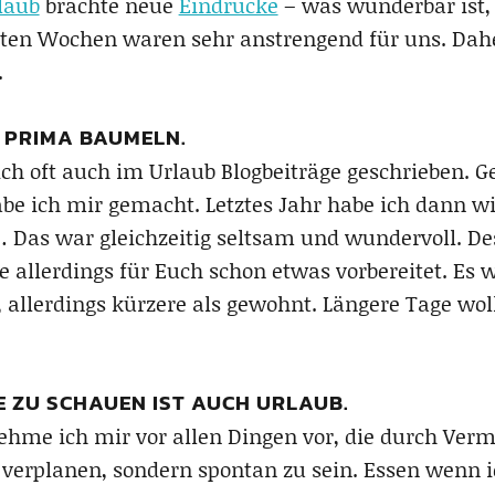
laub
brachte neue
Eindrücke
– was wunderbar ist, 
tzten Wochen waren sehr anstrengend für uns. Dah
.
E PRIMA BAUMELN.
 ich oft auch im Urlaub Blogbeiträge geschrieben.
e ich mir gemacht. Letztes Jahr habe ich dann wir
 Das war gleichzeitig seltsam und wundervoll. Des
 allerdings für Euch schon etwas vorbereitet. Es w
 allerdings kürzere als gewohnt. Längere Tage wol
E ZU SCHAUEN IST AUCH URLAUB.
ehme ich mir vor allen Dingen vor, die durch Ve
 verplanen, sondern spontan zu sein. Essen wenn i