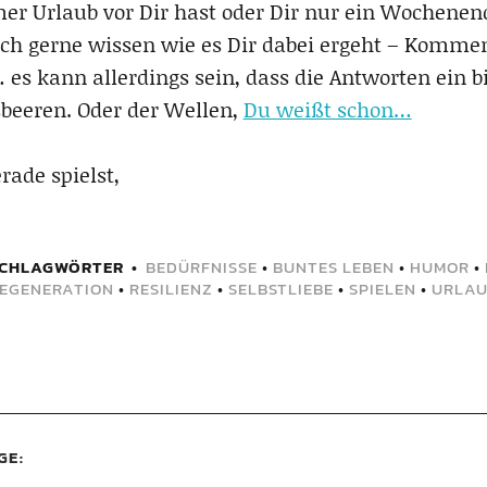
er Urlaub vor Dir hast oder Dir nur ein Wochenend
ich gerne wissen wie es Dir dabei ergeht – Komme
… es kann allerdings sein, dass die Antworten ein 
beeren. Oder der Wellen,
Du weißt schon…
rade spielst,
CHLAGWÖRTER
BEDÜRFNISSE
•
BUNTES LEBEN
•
HUMOR
•
EGENERATION
•
RESILIENZ
•
SELBSTLIEBE
•
SPIELEN
•
URLA
GE