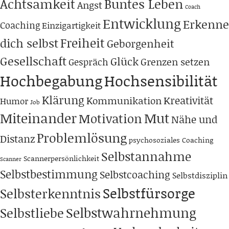
Achtsamkeit
Buntes Leben
Angst
Coach
Entwicklung
Erkenne
Coaching
Einzigartigkeit
Freiheit
dich selbst
Geborgenheit
Gesellschaft
Glück
Grenzen setzen
Gespräch
Hochbegabung
Hochsensibilität
Klärung
Kreativität
Kommunikation
Humor
Job
Miteinander
Mut
Motivation
Nähe und
Problemlösung
Distanz
psychosoziales Coaching
Selbstannahme
Scannerpersönlichkeit
Scanner
Selbstbestimmung
Selbstcoaching
Selbstdisziplin
Selbstfürsorge
Selbsterkenntnis
Selbstwahrnehmung
Selbstliebe