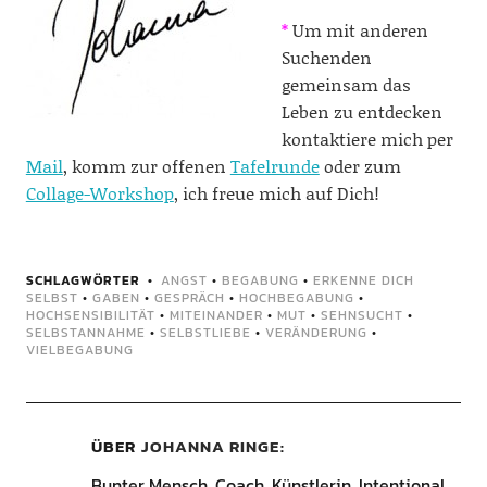
*
Um mit anderen
Suchenden
gemeinsam das
Leben zu entdecken
kontaktiere mich per
Mail
, komm zur offenen
Tafelrunde
oder zum
Collage-Workshop
, ich freue mich auf Dich!
SCHLAGWÖRTER
ANGST
•
BEGABUNG
•
ERKENNE DICH
SELBST
•
GABEN
•
GESPRÄCH
•
HOCHBEGABUNG
•
HOCHSENSIBILITÄT
•
MITEINANDER
•
MUT
•
SEHNSUCHT
•
SELBSTANNAHME
•
SELBSTLIEBE
•
VERÄNDERUNG
•
VIELBEGABUNG
ÜBER
JOHANNA RINGE
Bunter Mensch, Coach, Künstlerin, Intentional