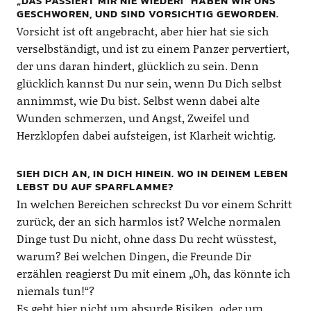
„DAS PASSIERT MIR NIE WIEDER!“ HABEN WIR UNS
GESCHWOREN, UND SIND VORSICHTIG GEWORDEN.
Vorsicht ist oft angebracht, aber hier hat sie sich
verselbständigt, und ist zu einem Panzer pervertiert,
der uns daran hindert, glücklich zu sein. Denn
glücklich kannst Du nur sein, wenn Du Dich selbst
annimmst, wie Du bist. Selbst wenn dabei alte
Wunden schmerzen, und Angst, Zweifel und
Herzklopfen dabei aufsteigen, ist Klarheit wichtig.
SIEH DICH AN, IN DICH HINEIN. WO IN DEINEM LEBEN
LEBST DU AUF SPARFLAMME?
In welchen Bereichen schreckst Du vor einem Schritt
zurück, der an sich harmlos ist? Welche normalen
Dinge tust Du nicht, ohne dass Du recht wüsstest,
warum? Bei welchen Dingen, die Freunde Dir
erzählen reagierst Du mit einem „Oh, das könnte ich
niemals tun!“?
Es geht hier nicht um absurde Risiken, oder um