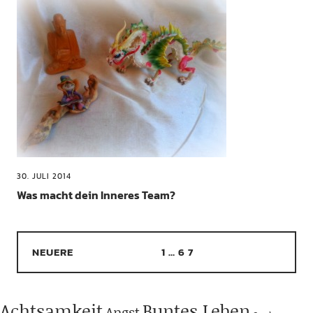
30. JULI 2014
Was macht dein Inneres Team?
NEUERE
1
…
6
7
Achtsamkeit
Buntes Leben
Angst