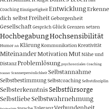
Coach
Entwicklung
Erkenne
Coaching
Einzigartigkeit
Freiheit
dich selbst
Geborgenheit
Gesellschaft
Glück
Grenzen setzen
Gespräch
Hochbegabung
Hochsensibilität
Klärung
Kreativität
Kommunikation
Humor
Job
Miteinander
Mut
Motivation
Nähe und
Problemlösung
Distanz
psychosoziales Coaching
Selbstannahme
Scannerpersönlichkeit
Scanner
Selbstbestimmung
Selbstcoaching
Selbstdisziplin
Selbstfürsorge
Selbsterkenntnis
Selbstwahrnehmung
Selbstliebe
Verbundenheit
Toleranz
Sprache
Spiritualität