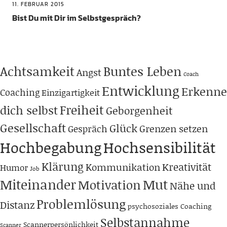
11. FEBRUAR 2015
Bist Du mit Dir im Selbstgespräch?
Achtsamkeit
Buntes Leben
Angst
Coach
Entwicklung
Erkenne
Coaching
Einzigartigkeit
Freiheit
dich selbst
Geborgenheit
Gesellschaft
Glück
Grenzen setzen
Gespräch
Hochbegabung
Hochsensibilität
Klärung
Kreativität
Kommunikation
Humor
Job
Miteinander
Mut
Motivation
Nähe und
Problemlösung
Distanz
psychosoziales Coaching
Selbstannahme
Scannerpersönlichkeit
Scanner