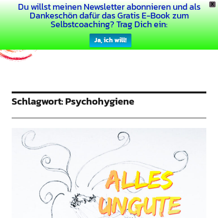
Du willst meinen Newsletter abonnieren und als
X
Dein Buntes Leben
Dankeschön dafür das Gratis E-Book zum
Selbstcoaching? Trag Dich ein:
Ja, ich will!
Schlagwort:
Psychohygiene