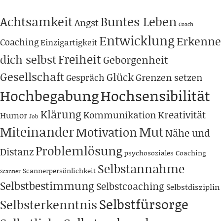
Achtsamkeit
Buntes Leben
Angst
Coach
Entwicklung
Erkenne
Coaching
Einzigartigkeit
Freiheit
dich selbst
Geborgenheit
Gesellschaft
Glück
Grenzen setzen
Gespräch
Hochbegabung
Hochsensibilität
Klärung
Kreativität
Kommunikation
Humor
Job
Miteinander
Mut
Motivation
Nähe und
Problemlösung
Distanz
psychosoziales Coaching
Selbstannahme
Scannerpersönlichkeit
Scanner
Selbstbestimmung
Selbstcoaching
Selbstdisziplin
Selbstfürsorge
Selbsterkenntnis