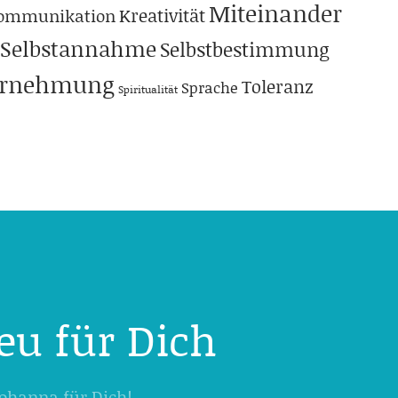
Miteinander
Kreativität
ommunikation
Selbstannahme
Selbstbestimmung
hrnehmung
Toleranz
Sprache
Spiritualität
eu für Dich
 Johanna für Dich!