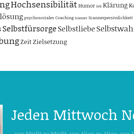
ng
Hochsensibilität
Klärung
K
Humor
Job
lösung
psychosoziales Coaching
Scannerpersönlichkeit
Scanner
Selbstfürsorge
Selbstwa
s
Selbstliebe
abung
Zeit
Zielsetzung
Jeden Mittwoch N
- von Misfit zu Misfit, von Alien zu Alien, von