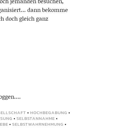
woch jemanden besuchen,
organisiert… dann bekomme
h doch gleich ganz
loggen….
SELLSCHAFT
•
HOCHBEGABUNG
•
ÖSUNG
•
SELBSTANNAHME
•
IEBE
•
SELBSTWAHRNEHMUNG
•