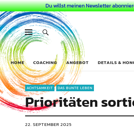
Du willst meinen Newsletter abonnier
Dein Buntes
COACHING FÜR DEIN BUNTES LEBEN ALS AUSSERGEWÖHN
HOME
COACHING
ANGEBOT
DETAILS & HO
ACHTSAMKEIT
DAS BUNTE LEBEN
Prioritäten sorti
22. SEPTEMBER 2025