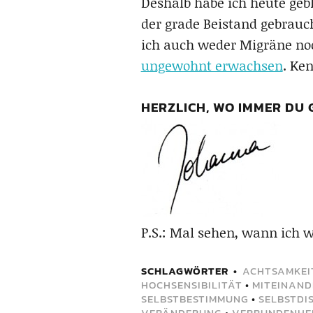
Deshalb habe ich heute ge
der grade Beistand gebrau
ich auch weder Migräne noc
ungewohnt erwachsen
. Ken
HERZLICH, WO IMMER DU 
P.S.: Mal sehen, wann ich 
SCHLAGWÖRTER
ACHTSAMKEI
HOCHSENSIBILITÄT
•
MITEINAND
SELBSTBESTIMMUNG
•
SELBSTDIS
VERÄNDERUNG
•
VERBUNDENHE