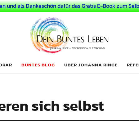
en und als Dankeschön dafür das Gratis E-Book zum Selb
 Leben
LICHER MENSCH
NORAR
BUNTES BLOG
ÜBER JOHANNA RINGE
REFE
eren sich selbst