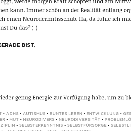
bloggt, werde morgen Kraft schöpfen und am Mitt
chen kann. Immer schön an der Realität entlang 
h einen Neurodermitisschub. Ha, da fühle ich mic
nst Du das? ;-)
GERADE BIST,
wieder genug Energie zur Verfügung habe, um zu b
T
•
ADHS
•
AUTISMUS
•
BUNTES LEBEN
•
ENTWICKLUNG
•
GE
ER
•
MUT
•
NEURODIVERS
•
NEURODIVERSITÄT
•
PROBLEML
ZIPLIN
•
SELBSTERKENNTNIS
•
SELBSTFÜRSORGE
•
SELBSTL
IT
•
VIELBEGABUNG
•
ZEIT
•
ZIELSETZUNG