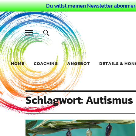
Du willst meinen Newsletter abonnier
Dein Buntes
COACHING FÜR DEIN BUNTES LEBEN ALS AUSSERGEWÖHN
HOME
COACHING
ANGEBOT
DETAILS & HO
Schlagwort:
Autismus