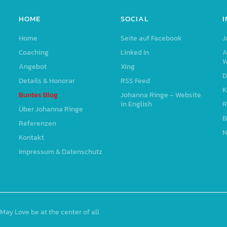
HOME
SOCIAL
Home
Seite auf Facebook
J
Coaching
Linked In
A
W
Angebot
Xing
D
Details & Honorar
RSS Feed
K
Buntes Blog
Johanna Ringe – Website
in English
R
Über Johanna Ringe
B
Referenzen
N
Kontakt
Impressum & Datenschutz
May Love be at the center of all