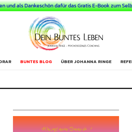
en und als Dankeschön dafür das Gratis E-Book zum Selb
 Leben
LICHER MENSCH
NORAR
BUNTES BLOG
ÜBER JOHANNA RINGE
REFE