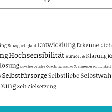
1
2
Entwicklung
Erkenne dich
ing
Einzigartigkeit
ng
Hochsensibilität
Klärung
K
Humor
Job
lösung
psychosoziales Coaching
Scannerpersönlichkeit
Scanner
Selbstfürsorge
Selbstwa
s
Selbstliebe
abung
Zeit
Zielsetzung