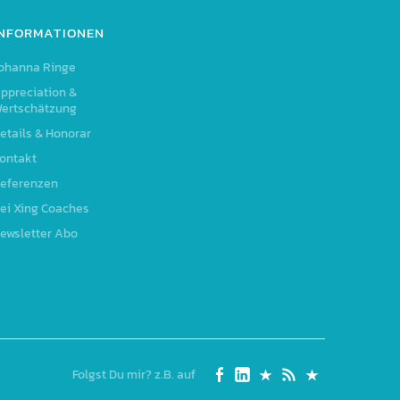
INFORMATIONEN
ohanna Ringe
ppreciation &
ertschätzung
etails & Honorar
ontakt
eferenzen
ei Xing Coaches
ewsletter Abo
Folgst Du mir? z.B. auf