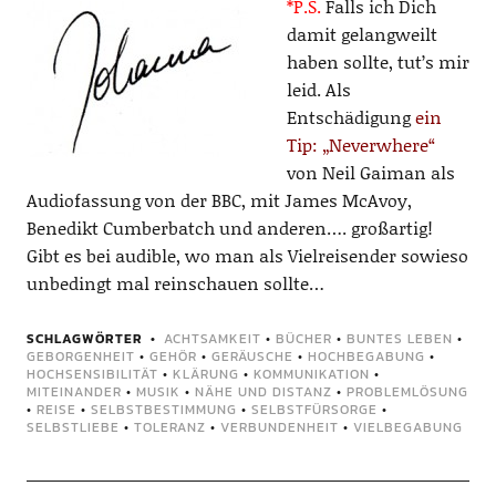
*P.S.
Falls ich Dich
damit gelangweilt
haben sollte, tut’s mir
leid. Als
Entschädigung
ein
Tip: „Neverwhere“
von Neil Gaiman als
Audiofassung von der BBC, mit James McAvoy,
Benedikt Cumberbatch und anderen…. großartig!
Gibt es bei audible, wo man als Vielreisender sowieso
unbedingt mal reinschauen sollte…
SCHLAGWÖRTER
ACHTSAMKEIT
•
BÜCHER
•
BUNTES LEBEN
•
GEBORGENHEIT
•
GEHÖR
•
GERÄUSCHE
•
HOCHBEGABUNG
•
HOCHSENSIBILITÄT
•
KLÄRUNG
•
KOMMUNIKATION
•
MITEINANDER
•
MUSIK
•
NÄHE UND DISTANZ
•
PROBLEMLÖSUNG
•
REISE
•
SELBSTBESTIMMUNG
•
SELBSTFÜRSORGE
•
SELBSTLIEBE
•
TOLERANZ
•
VERBUNDENHEIT
•
VIELBEGABUNG