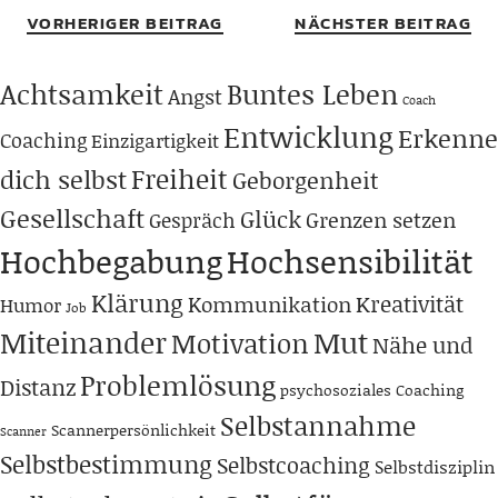
VORHERIGER BEITRAG
NÄCHSTER BEITRAG
Achtsamkeit
Buntes Leben
Angst
Coach
Entwicklung
Erkenne
Coaching
Einzigartigkeit
Freiheit
dich selbst
Geborgenheit
Gesellschaft
Glück
Grenzen setzen
Gespräch
Hochbegabung
Hochsensibilität
Klärung
Kreativität
Kommunikation
Humor
Job
Miteinander
Mut
Motivation
Nähe und
Problemlösung
Distanz
psychosoziales Coaching
Selbstannahme
Scannerpersönlichkeit
Scanner
Selbstbestimmung
Selbstcoaching
Selbstdisziplin