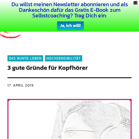
Du willst meinen Newsletter abonnieren und als
X
Dein Buntes Leben
Dankeschön dafür das Gratis E-Book zum
Selbstcoaching? Trag Dich ein:
Ja, ich will!
DAS BUNTE LEBEN
HOCHSENSIBILITÄT
3 gute Gründe für Kopfhörer
17. APRIL 2019