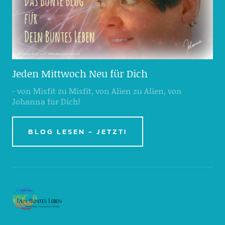
Jeden Mittwoch Neu für Dich
- von Misfit zu Misfit, von Alien zu Alien, von
Johanna für Dich!
BLOG LESEN - JETZT!