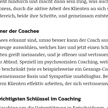
 geht hindurch und macht dann sein Ding, was au
zess, durch die aktive Arbeit des Klienten an sich 
ereich, beide ihre Schritte, und gemeinsam entste
mer der Coachee
chees erkannt sind, umso besser kann der Coach aus
uge auswählen, welches hier und jetzt einen Sch
igten greift ineinander, und je offener und vertra
 Ablauf. Speziell im psychosozialen Coaching, wel
beschränkt (wie es beispielsweise ein Gesangs-Co
 gemeinsame Basis und Sympathie unabdingbar. Bei 
m Klienten effektiv arbeiten, der sich vertrauensvo
wichtigsten Schlüssel im Coaching
Coaching um die Unterstützung in Entscheidungs- o