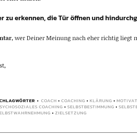
ser zu erkennen, die Tür öffnen und hindurc
ntar
, wer Deiner Meinung nach eher richtig liegt
st,
CHLAGWÖRTER
COACH
•
COACHING
•
KLÄRUNG
•
MOTIVAT
SYCHOSOZIALES COACHING
•
SELBSTBESTIMMUNG
•
SELBST
ELBSTWAHRNEHMUNG
•
ZIELSETZUNG