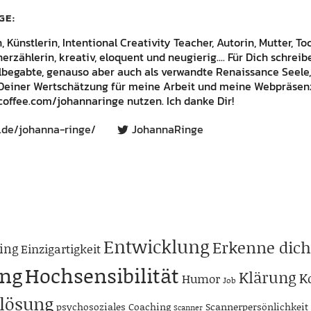
GE
Künstlerin, Intentional Creativity Teacher, Autorin, Mutter, Toc
rzählerin, kreativ, eloquent und neugierig.... Für Dich schrei
lbegabte, genauso aber auch als verwandte Renaissance Seele,
Deiner Wertschätzung für meine Arbeit und meine Webpräsenz
offee.com/johannaringe nutzen. Ich danke Dir!
.de/johanna-ringe/
JohannaRinge
Entwicklung
Erkenne dich
ing
Einzigartigkeit
ng
Hochsensibilität
Klärung
K
Humor
Job
lösung
psychosoziales Coaching
Scannerpersönlichkeit
Scanner