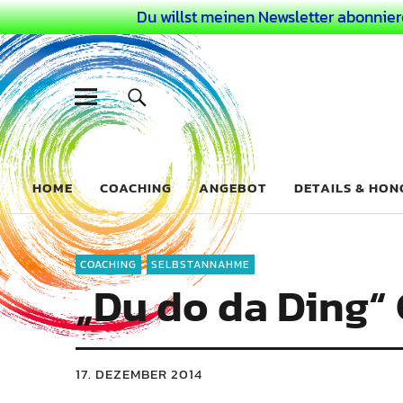
Du willst meinen Newsletter abonnier
Dein Buntes
COACHING FÜR DEIN BUNTES LEBEN ALS AUSSERGEWÖHN
HOME
COACHING
ANGEBOT
DETAILS & HO
COACHING
SELBSTANNAHME
„Du do da Ding“
17. DEZEMBER 2014