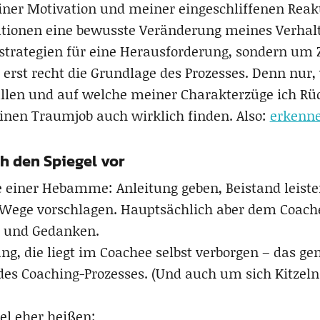
ner Motivation und meiner eingeschliffenen Reak
ationen eine bewusste Veränderung meines Verhalte
trategien für eine Herausforderung, sondern um Z
g erst recht die Grundlage des Prozesses. Denn nur
füllen und auf welche meiner Charakterzüge ich R
inen Traumjob auch wirklich finden. Also:
erkenne
h den Spiegel vor
ie einer Hebamme: Anleitung geben, Beistand leist
e Wege vorschlagen. Hauptsächlich aber dem Coach
e und Gedanken.
ung, die liegt im Coachee selbst verborgen – das 
jedes Coaching-Prozesses. (Und auch um sich Kitze
iel eher heißen: