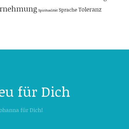
hrnehmung
Toleranz
Sprache
Spiritualität
eu für Dich
 Johanna für Dich!