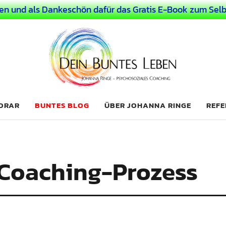
en und als Dankeschön dafür das Gratis E-Book zum Selb
 Leben
LICHER MENSCH
NORAR
BUNTES BLOG
ÜBER JOHANNA RINGE
REFE
 Coaching-Prozess