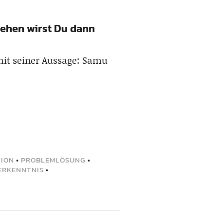
hgehen wirst Du dann
 mit seiner Aussage: Samu
ION
•
PROBLEMLÖSUNG
•
ERKENNTNIS
•