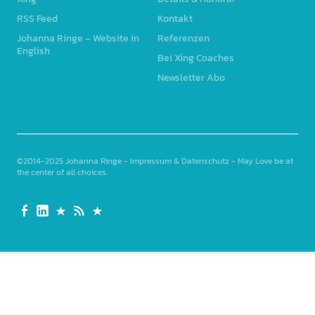
RSS Feed
Kontakt
Johanna Ringe – Website in
Referenzen
English
Bei Xing Coaches
Newsletter Abo
©2014-2025
Johanna Ringe
-
Impressum & Datenschutz
- May Love be at
the center of all choices
Seite
Linked
Xing
RSS
Johanna
auf
In
Feed
Ringe
Facebook
–
Website
in
English