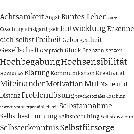
Achtsamkeit
Buntes Leben
Angst
Coach
Entwicklung
Erkenne
Coaching
Einzigartigkeit
Freiheit
dich selbst
Geborgenheit
Gesellschaft
Glück
Grenzen setzen
Gespräch
Hochbegabung
Hochsensibilität
Klärung
Kreativität
Kommunikation
Humor
Job
Miteinander
Mut
Motivation
Nähe und
Problemlösung
Distanz
psychosoziales Coaching
Selbstannahme
Scannerpersönlichkeit
Scanner
Selbstbestimmung
Selbstcoaching
Selbstdisziplin
Selbstfürsorge
Selbsterkenntnis