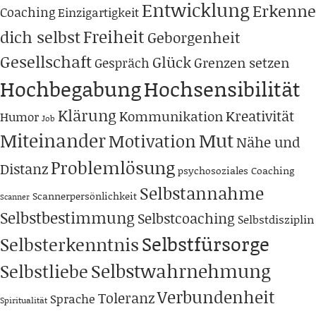
Entwicklung
Erkenne
Coaching
Einzigartigkeit
Freiheit
dich selbst
Geborgenheit
Gesellschaft
Glück
Grenzen setzen
Gespräch
Hochbegabung
Hochsensibilität
Klärung
Kreativität
Kommunikation
Humor
Job
Miteinander
Mut
Motivation
Nähe und
Problemlösung
Distanz
psychosoziales Coaching
Selbstannahme
Scannerpersönlichkeit
Scanner
Selbstbestimmung
Selbstcoaching
Selbstdisziplin
Selbstfürsorge
Selbsterkenntnis
Selbstwahrnehmung
Selbstliebe
Verbundenheit
Toleranz
Sprache
Spiritualität