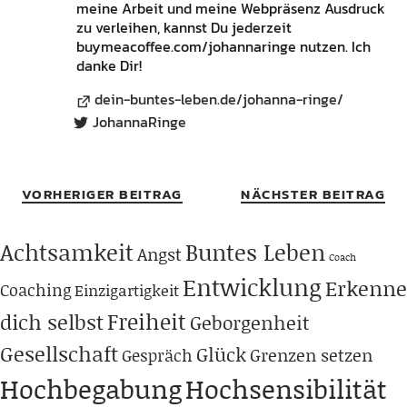
meine Arbeit und meine Webpräsenz Ausdruck
zu verleihen, kannst Du jederzeit
buymeacoffee.com/johannaringe nutzen. Ich
danke Dir!
dein-buntes-leben.de/johanna-ringe/
JohannaRinge
VORHERIGER BEITRAG
NÄCHSTER BEITRAG
Achtsamkeit
Buntes Leben
Angst
Coach
Entwicklung
Erkenne
Coaching
Einzigartigkeit
Freiheit
dich selbst
Geborgenheit
Gesellschaft
Glück
Grenzen setzen
Gespräch
Hochbegabung
Hochsensibilität