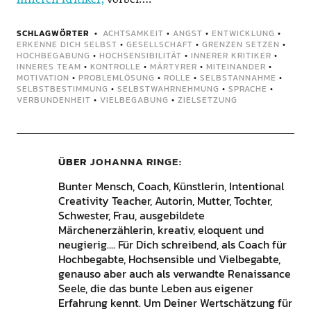
SCHLAGWÖRTER
ACHTSAMKEIT
•
ANGST
•
ENTWICKLUNG
•
ERKENNE DICH SELBST
•
GESELLSCHAFT
•
GRENZEN SETZEN
•
HOCHBEGABUNG
•
HOCHSENSIBILITÄT
•
INNERER KRITIKER
•
INNERES TEAM
•
KONTROLLE
•
MÄRTYRER
•
MITEINANDER
•
MOTIVATION
•
PROBLEMLÖSUNG
•
ROLLE
•
SELBSTANNAHME
•
SELBSTBESTIMMUNG
•
SELBSTWAHRNEHMUNG
•
SPRACHE
•
VERBUNDENHEIT
•
VIELBEGABUNG
•
ZIELSETZUNG
ÜBER
JOHANNA RINGE
Bunter Mensch, Coach, Künstlerin, Intentional
Creativity Teacher, Autorin, Mutter, Tochter,
Schwester, Frau, ausgebildete
Märchenerzählerin, kreativ, eloquent und
neugierig.... Für Dich schreibend, als Coach für
Hochbegabte, Hochsensible und Vielbegabte,
genauso aber auch als verwandte Renaissance
Seele, die das bunte Leben aus eigener
Erfahrung kennt. Um Deiner Wertschätzung für