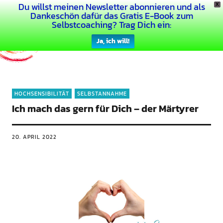
Du willst meinen Newsletter abonnieren und als
X
Dein Buntes Leben
Dankeschön dafür das Gratis E-Book zum
Selbstcoaching? Trag Dich ein:
Ja, ich will!
HOCHSENSIBILITÄT
SELBSTANNAHME
Ich mach das gern für Dich – der Märtyrer
20. APRIL 2022