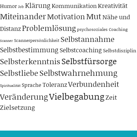
Klärung
Kreativität
Kommunikation
Humor
Job
Miteinander
Mut
Motivation
Nähe und
Problemlösung
Distanz
psychosoziales Coaching
Selbstannahme
Scannerpersönlichkeit
Scanner
Selbstbestimmung
Selbstcoaching
Selbstdisziplin
Selbstfürsorge
Selbsterkenntnis
Selbstwahrnehmung
Selbstliebe
Verbundenheit
Toleranz
Sprache
Spiritualität
Vielbegabung
Veränderung
Zeit
Zielsetzung