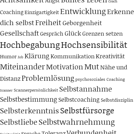
Angst
Coach
Entwicklung
Erkenne
Coaching
Einzigartigkeit
Freiheit
dich selbst
Geborgenheit
Gesellschaft
Glück
Grenzen setzen
Gespräch
Hochbegabung
Hochsensibilität
Klärung
Kreativität
Kommunikation
Humor
Job
Miteinander
Mut
Motivation
Nähe und
Problemlösung
Distanz
psychosoziales Coaching
Selbstannahme
Scannerpersönlichkeit
Scanner
Selbstbestimmung
Selbstcoaching
Selbstdisziplin
Selbstfürsorge
Selbsterkenntnis
Selbstwahrnehmung
Selbstliebe
Verbundenheit
Toleranz
Sprache