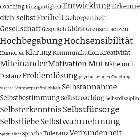
Entwicklung
Erkenne
Coaching
Einzigartigkeit
Freiheit
dich selbst
Geborgenheit
Gesellschaft
Glück
Grenzen setzen
Gespräch
Hochbegabung
Hochsensibilität
Klärung
Kreativität
Kommunikation
Humor
Job
Miteinander
Mut
Motivation
Nähe und
Problemlösung
Distanz
psychosoziales Coaching
Selbstannahme
Scannerpersönlichkeit
Scanner
Selbstbestimmung
Selbstcoaching
Selbstdisziplin
Selbstfürsorge
Selbsterkenntnis
Selbstwahrnehmung
Selbstliebe
Verbundenheit
Toleranz
Sprache
Spiritualität