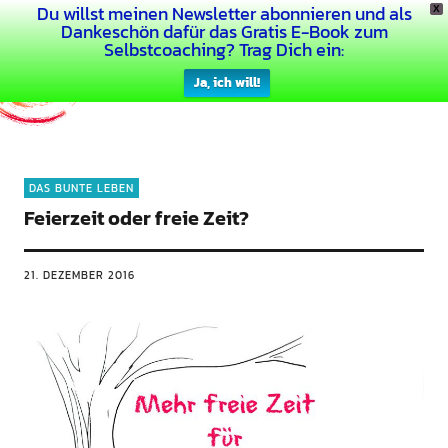
Du willst meinen Newsletter abonnieren und als
X
Dein Buntes Leben
Dankeschön dafür das Gratis E-Book zum
Selbstcoaching? Trag Dich ein:
Ja, ich will!
DAS BUNTE LEBEN
Feierzeit oder freie Zeit?
21. DEZEMBER 2016