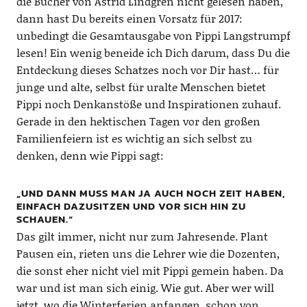
die Bücher von Astrid Lindgren nicht gelesen haben,
dann hast Du bereits einen Vorsatz für 2017:
unbedingt die Gesamtausgabe von Pippi Langstrumpf
lesen! Ein wenig beneide ich Dich darum, dass Du die
Entdeckung dieses Schatzes noch vor Dir hast… für
junge und alte, selbst für uralte Menschen bietet
Pippi noch Denkanstöße und Inspirationen zuhauf.
Gerade in den hektischen Tagen vor den großen
Familienfeiern ist es wichtig an sich selbst zu
denken, denn wie Pippi sagt:
„UND DANN MUSS MAN JA AUCH NOCH ZEIT HABEN,
EINFACH DAZUSITZEN UND VOR SICH HIN ZU
SCHAUEN.“
Das gilt immer, nicht nur zum Jahresende. Plant
Pausen ein, rieten uns die Lehrer wie die Dozenten,
die sonst eher nicht viel mit Pippi gemein haben. Da
war und ist man sich einig. Wie gut. Aber wer will
jetzt, wo die Winterferien anfangen, schon von