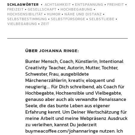
SCHLAGWÖRTER
ACHTSAMKEIT
•
ENTSPANNUNG
•
FREIHEIT
•
FREIZEIT
•
GESELLSCHAFT
•
HOCHBEGABUNG
•
HOCHSENSIBILITÄT
•
HUMOR
•
NÄHE UND DISTANZ
•
SELBSTBESTIMMUNG
•
SELBSTFÜRSORGE
•
SELBSTLIEBE
•
VIELBEGABUNG
•
ZEIT
ÜBER
JOHANNA RINGE
Bunter Mensch, Coach, Künstlerin, Intentional
Creativity Teacher, Autorin, Mutter, Tochter,
Schwester, Frau, ausgebildete
Märchenerzählerin, kreativ, eloquent und
neugierig.... Für Dich schreibend, als Coach für
Hochbegabte, Hochsensible und Vielbegabte,
genauso aber auch als verwandte Renaissance
Seele, die das bunte Leben aus eigener
Erfahrung kennt. Um Deiner Wertschätzung für
meine Arbeit und meine Webpräsenz Ausdruck
zu verleihen, kannst Du jederzeit
buymeacoffee.com/johannaringe nutzen. Ich