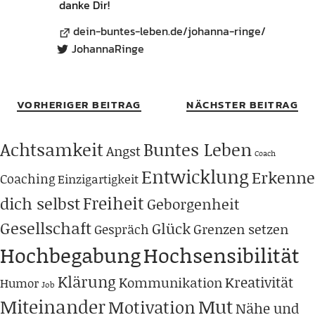
danke Dir!
dein-buntes-leben.de/johanna-ringe/
JohannaRinge
VORHERIGER BEITRAG
NÄCHSTER BEITRAG
Achtsamkeit
Buntes Leben
Angst
Coach
Entwicklung
Erkenne
Coaching
Einzigartigkeit
Freiheit
dich selbst
Geborgenheit
Gesellschaft
Glück
Grenzen setzen
Gespräch
Hochbegabung
Hochsensibilität
Klärung
Kreativität
Kommunikation
Humor
Job
Miteinander
Mut
Motivation
Nähe und