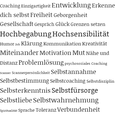
Entwicklung
Erkenne
Coaching
Einzigartigkeit
Freiheit
dich selbst
Geborgenheit
Gesellschaft
Glück
Grenzen setzen
Gespräch
Hochbegabung
Hochsensibilität
Klärung
Kreativität
Kommunikation
Humor
Job
Miteinander
Mut
Motivation
Nähe und
Problemlösung
Distanz
psychosoziales Coaching
Selbstannahme
Scannerpersönlichkeit
Scanner
Selbstbestimmung
Selbstcoaching
Selbstdisziplin
Selbstfürsorge
Selbsterkenntnis
Selbstwahrnehmung
Selbstliebe
Verbundenheit
Toleranz
Sprache
Spiritualität