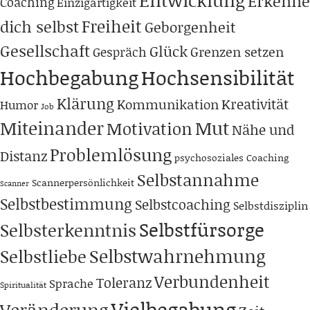
Erkenne
Coaching
Einzigartigkeit
Freiheit
dich selbst
Geborgenheit
Gesellschaft
Glück
Grenzen setzen
Gespräch
Hochbegabung
Hochsensibilität
Klärung
Kreativität
Kommunikation
Humor
Job
Miteinander
Mut
Motivation
Nähe und
Problemlösung
Distanz
psychosoziales Coaching
Selbstannahme
Scannerpersönlichkeit
Scanner
Selbstbestimmung
Selbstcoaching
Selbstdisziplin
Selbstfürsorge
Selbsterkenntnis
Selbstwahrnehmung
Selbstliebe
Verbundenheit
Toleranz
Sprache
Spiritualität
Vielbegabung
Veränderung