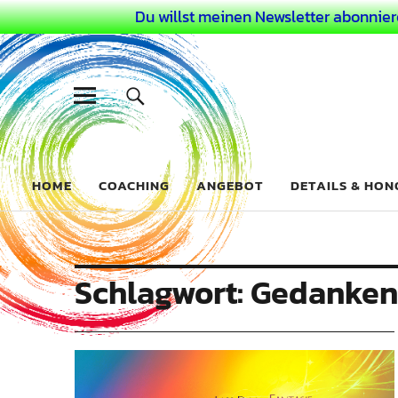
Du willst meinen Newsletter abonnier
Dein Buntes
COACHING FÜR DEIN BUNTES LEBEN ALS AUSSERGEWÖHN
HOME
COACHING
ANGEBOT
DETAILS & HO
Schlagwort:
Gedankenf