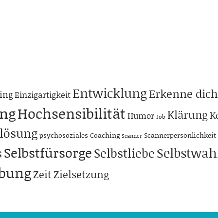
Entwicklung
Erkenne dich
ing
Einzigartigkeit
ng
Hochsensibilität
Klärung
K
Humor
Job
lösung
psychosoziales Coaching
Scannerpersönlichkeit
Scanner
Selbstfürsorge
Selbstwa
s
Selbstliebe
abung
Zeit
Zielsetzung