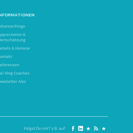
INFORMATIONEN
ohanna Ringe
ppreciation &
ertschätzung
etails & Honorar
ontakt
eferenzen
ei Xing Coaches
ewsletter Abo
Folgst Du mir? z.B. auf