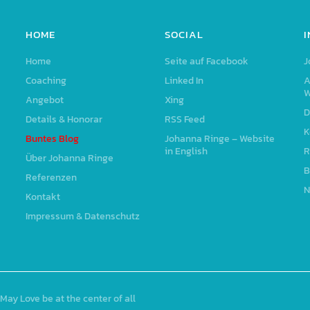
HOME
SOCIAL
Home
Seite auf Facebook
J
Coaching
Linked In
A
W
Angebot
Xing
D
Details & Honorar
RSS Feed
K
Buntes Blog
Johanna Ringe – Website
in English
R
Über Johanna Ringe
B
Referenzen
N
Kontakt
Impressum & Datenschutz
May Love be at the center of all