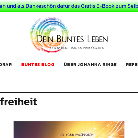
en und als Dankeschön dafür das Gratis E-Book zum Selb
 Leben
LICHER MENSCH
NORAR
BUNTES BLOG
ÜBER JOHANNA RINGE
REFE
reiheit